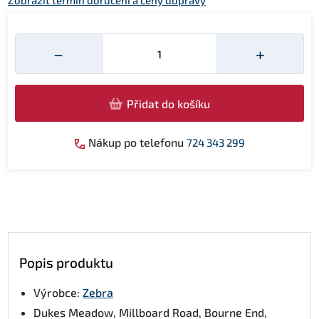
Zobrazit termín doručení a ceny dopravy
Množství
−
+
Přidat do košíku
Nákup po telefonu
724 343 299
Popis produktu
Výrobce:
Zebra
Dukes Meadow, Millboard Road, Bourne End,