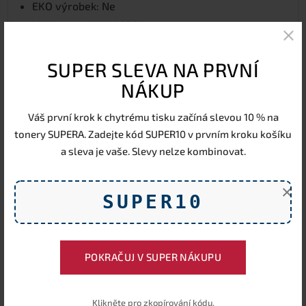
EKO výrobek: Ne
id_Element: 510.8230
Sub Division Name: Tužky a pastelky
Balení: 1-pack
SUPER SLEVA NA PRVNÍ
NÁKUP
Váš první krok k chytrému tisku začíná slevou 10 % na
Průměrné hodnocení
4,1
od
7
zákazníků
4,1
tonery SUPERA. Zadejte kód SUPER10 v prvním kroku košíku
Ohodnotit:
a sleva je vaše. Slevy nelze kombinovat.
×
SUPER10
Náplně zítra u vás
Při objednávce do 17:00
POKRAČUJ V SUPER NÁKUPU
Klikněte pro zkopírování kódu.