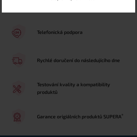
Telefonická podpora
Rychlé doručení do následujícího dne
Testování kvality a kompatibility
produktů
®
Garance origiálních produktů SUPERA