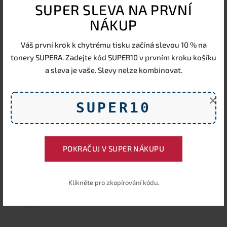
SUPER SLEVA NA PRVNÍ
Průměrné hodnocení
0,0
od
0
zákazníků
0,0
NÁKUP
Ohodnotit:
Váš první krok k chytrému tisku začíná slevou 10 % na
tonery SUPERA. Zadejte kód SUPER10 v prvním kroku košíku
Náplně zítra u vás
a sleva je vaše. Slevy nelze kombinovat.
Při objednávce do 17:00
×
SUPER10
POKRAČUJ V SUPER NÁKUPU
Klikněte pro zkopírování kódu.
Telefonická podpora