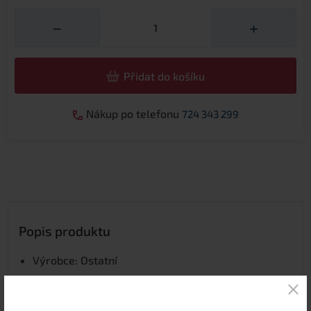
Množství
−
+
Přidat do košíku
Nákup po telefonu
724 343 299
Popis produktu
Výrobce: Ostatní