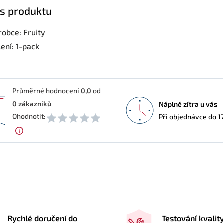
s produktu
robce: Fruity
ení: 1-pack
Průměrné hodnocení
0,0
od
0
zákazníků
Náplně zítra u vás
0
Ohodnotit:
Při objednávce do 1
Rychlé doručení do
Testování kvalit