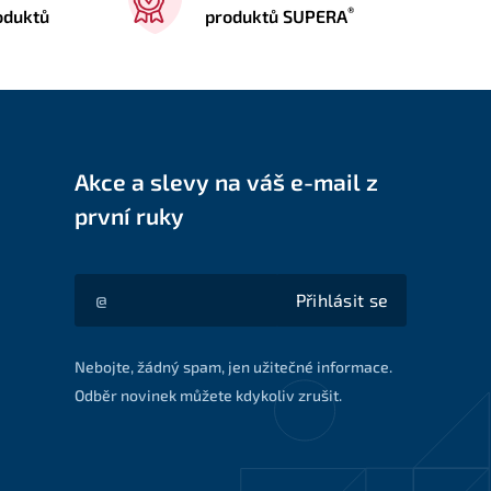
®
oduktů
produktů SUPERA
Akce a slevy na váš e-mail z
první ruky
Přihlásit se
Akce a slevy na váš e-mail z první ruky
Nebojte, žádný spam, jen užitečné informace.
Odběr novinek můžete kdykoliv zrušit.