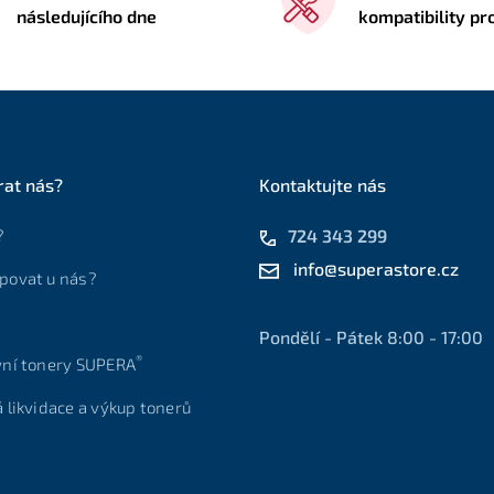
následujícího dne
kompatibility pr
rat nás?
Kontaktujte nás
?
724 343 299
info@superastore.cz
povat u nás?
Pondělí - Pátek 8:00 - 17:00
®
vní tonery SUPERA
á likvidace a výkup tonerů