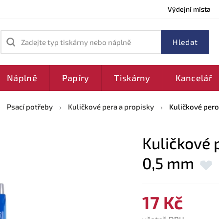
Výdejní místa
Zadejte typ tiskárny nebo náplně
Náplně
Papíry
Tiskárny
Kancelář
Psací potřeby
Kuličkové pera a propisky
Kuličkové pero
Kuličkové 
0,5 mm
17 Kč