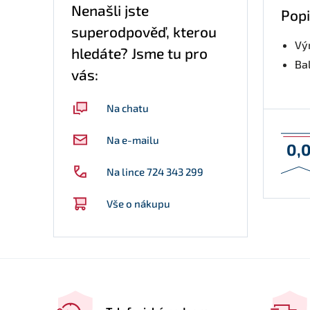
Nenašli jste
Popi
superodpověď, kterou
Vý
hledáte? Jsme tu pro
Bal
vás:
Na chatu
Na e-mailu
0,
Na lince 724 343 299
Vše o nákupu