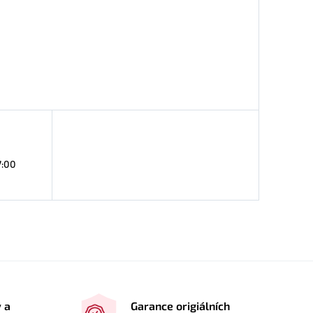
7:00
y a
Garance origiálních