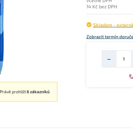
včetně DPH
14 Kč bez DPH
Skladem - extern
Zobrazit termín doruče
Mno
−
Právě prohlíží
6 zákazníků