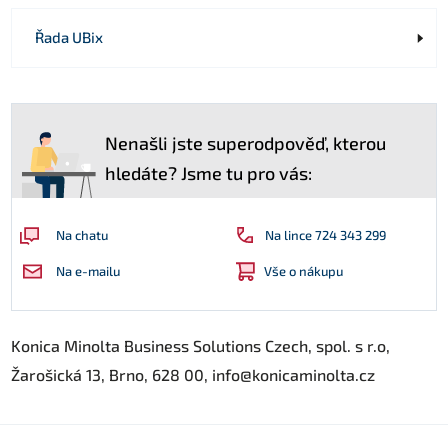
Řada UBix
Nenašli jste superodpověď, kterou
hledáte? Jsme tu pro vás:
Na lince 724 343 299
Na chatu
Vše o nákupu
Na e-mailu
Konica Minolta Business Solutions Czech, spol. s r.o,
Žarošická 13, Brno, 628 00, info@konicaminolta.cz