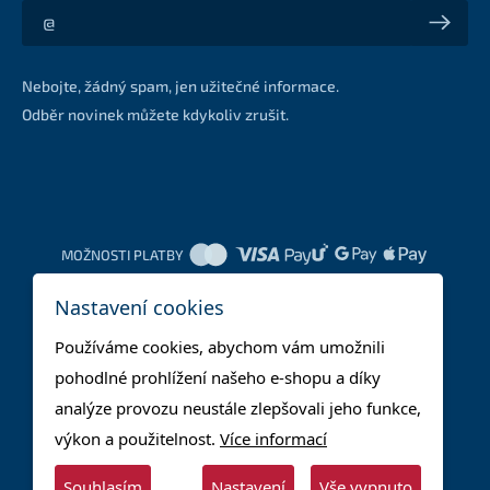
Akce a slevy na váš e-mail z první ruky
Nebojte, žádný spam, jen užitečné informace.
Odběr novinek můžete kdykoliv zrušit.
MOŽNOSTI PLATBY
Nastavení cookies
DOPRAVNÍ METODY
Používáme cookies, abychom vám umožnili
pohodlné prohlížení našeho e-shopu a díky
analýze provozu neustále zlepšovali jeho funkce,
výkon a použitelnost.
Více informací
Souhlasím
Nastavení
Vše vypnuto