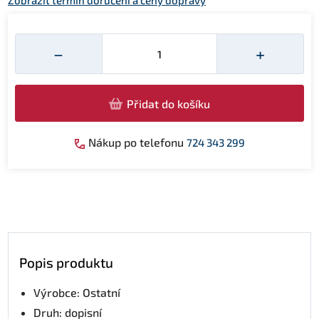
Zobrazit termín doručení a ceny dopravy
Množství
−
+
Přidat do košíku
Nákup po telefonu
724 343 299
Popis produktu
Výrobce: Ostatní
Druh: dopisní