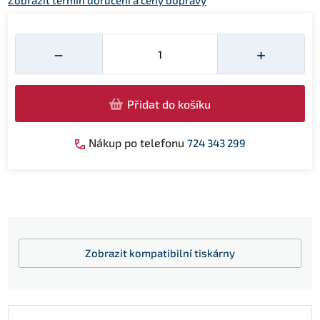
Zobrazit termín doručení a ceny dopravy
Množství
−
+
Přidat do košíku
Nákup po telefonu
724 343 299
Zobrazit
kompatibilní tiskárny