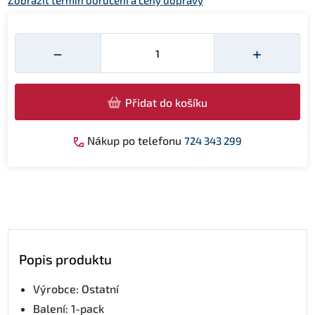
Zobrazit termín doručení a ceny dopravy
Množství
−
+
Přidat do košíku
Nákup po telefonu
724 343 299
Popis produktu
Výrobce: Ostatní
Balení: 1-pack