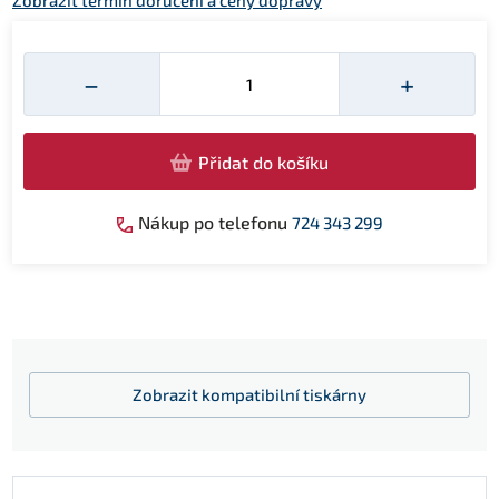
Zobrazit termín doručení a ceny dopravy
Množství
−
+
Přidat do košíku
Nákup po telefonu
724 343 299
Zobrazit
kompatibilní tiskárny