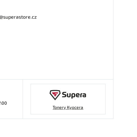
o@superastore.cz
7:00
Tonery Kyocera