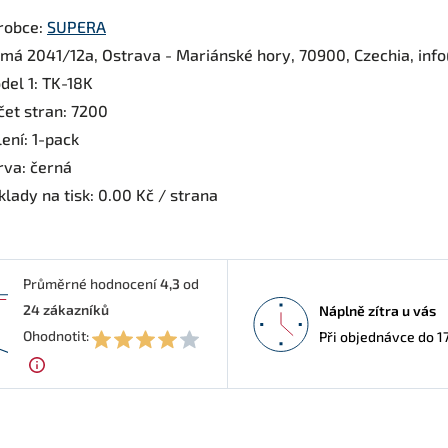
robce:
SUPERA
rmá 2041/12a, Ostrava - Mariánské hory, 70900, Czechia, inf
del 1: TK-18K
čet stran: 7200
ení: 1-pack
rva: černá
lady na tisk: 0.00 Kč / strana
Průměrné hodnocení
4,3
od
24
zákazníků
Náplně zítra u vás
3
Ohodnotit:
Při objednávce do 1