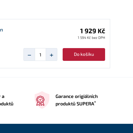
an
1 929 Kč
1 594 Kč bez DPH
−
+
Do košíku
y a
Garance origiálních
®
oduktů
produktů SUPERA