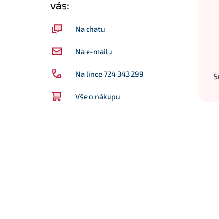
vás:
Na chatu
Na e-mailu
Na lince 724 343 299
S
Vše o nákupu