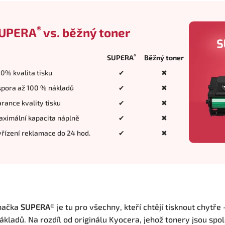
®
UPERA
vs. běžný toner
®
SUPERA
Běžný toner
0% kvalita tisku
✔
✖
pora až 100 % nákladů
✔
✖
rance kvality tisku
✔
✖
ximální kapacita náplně
✔
✖
řízení reklamace do 24 hod.
✔
✖
načka
SUPERA®
je tu pro všechny, kteří chtějí tisknout chytře
ákladů. Na rozdíl od originálu Kyocera, jehož tonery jsou spol