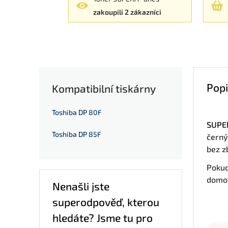
zakoupili 2 zákazníci
Popi
Kompatibilní tiskárny
Toshiba DP 80F
SUPER
Toshiba DP 85F
černý
bez z
Pokud
domov
Nenašli jste
superodpověď, kterou
hledáte? Jsme tu pro