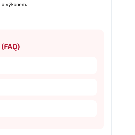
u a výkonem.
 (FAQ)