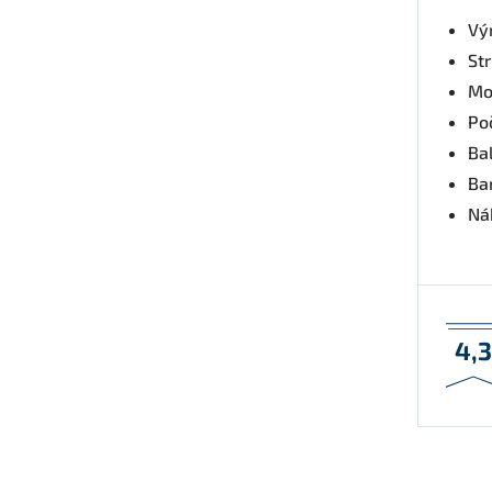
Vý
St
Mo
Po
Bal
Ba
Nák
4,