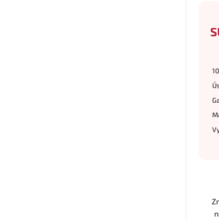
S
10
Ús
Ga
Ma
Vy
Z
n