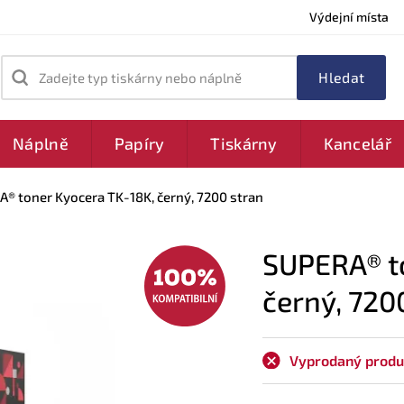
Výdejní místa
Zadejte typ tiskárny nebo náplně
Náplně
Papíry
Tiskárny
Kancelář
® toner Kyocera TK-18K, černý, 7200 stran
SUPERA® t
černý, 720
Vyprodaný produ