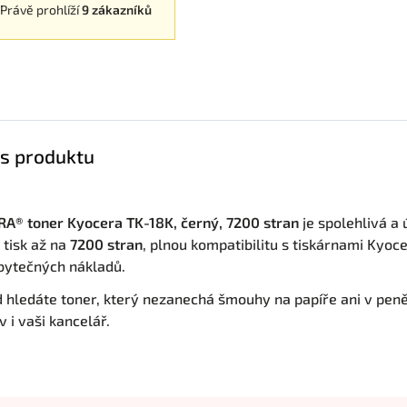
Právě prohlíží
9 zákazníků
s produktu
A® toner Kyocera TK-18K, černý, 7200 stran
je spolehlivá a 
 tisk až na
7200 stran
, plnou kompatibilitu s tiskárnami Kyoce
bytečných nákladů.
 hledáte toner, který nezanechá šmouhy na papíře ani v pen
 i vaši kancelář.