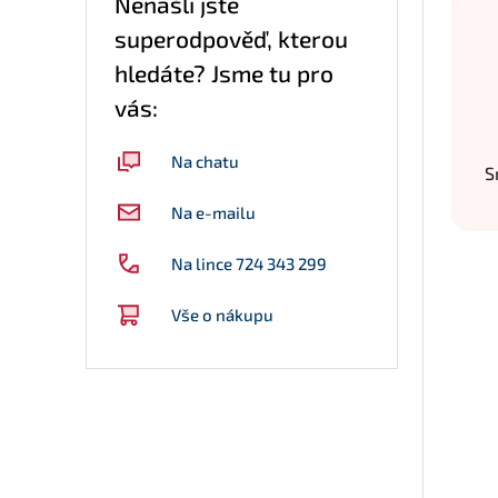
Nenašli jste
superodpověď, kterou
hledáte? Jsme tu pro
vás:
Na chatu
S
Na e-mailu
Na lince 724 343 299
Vše o nákupu