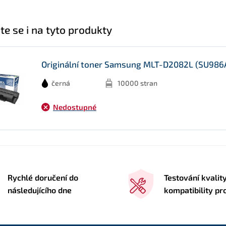
te se i na tyto produkty
Originální toner Samsung MLT-D2082L (SU986A)
černá
10000 stran
Nedostupné
Rychlé doručení do
Testování kvalit
následujícího dne
kompatibility pr