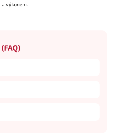
u a výkonem.
 (FAQ)