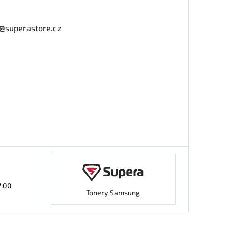
o@superastore.cz
7:00
Tonery Samsung