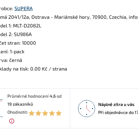
robce:
SUPERA
rmá 2041/12a, Ostrava - Mariánské hory, 70900, Czechia, inf
del 1: MLT-D2082L
del 2: SU986A
čet stran: 10000
ení: 1-pack
rva: černá
lady na tisk: 0.00 Kč / strana
Průměrné hodnocení
4,6
od
19
zákazníků
Náplně zítra u vás
6
Ohodnotit:
Při objednávce do 1