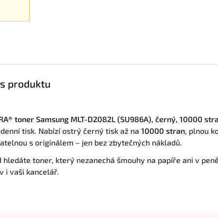
i
s produktu
A® toner Samsung MLT-D2082L (SU986A), černý, 10000 str
denní tisk. Nabízí ostrý černý tisk až na
10000 stran
, plnou k
atelnou s originálem – jen bez zbytečných nákladů.
 hledáte toner, který nezanechá šmouhy na papíře ani v pen
 i vaši kancelář.