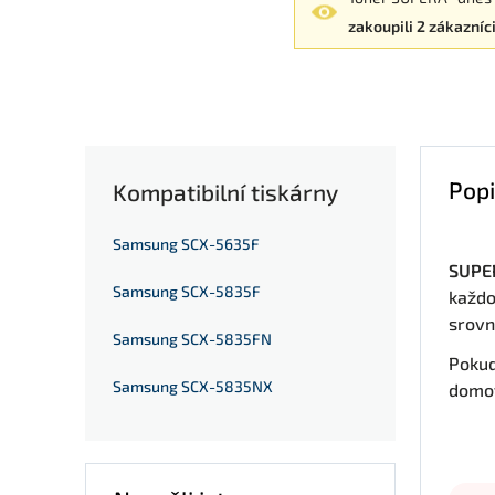
zakoupili 2 zákazníc
Popi
Kompatibilní tiskárny
Samsung SCX-5635F
SUPER
Samsung SCX-5835F
každo
srovn
Samsung SCX-5835FN
Pokud
Samsung SCX-5835NX
domov