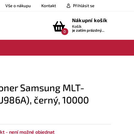
Vše o nákupu
Kontakt
Přihlásit se
Nákupní košík
Košík
je zatím prázdný...
0
oner Samsung MLT-
986A), černý, 10000
kt - není možné objednat