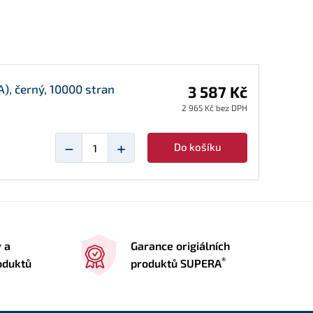
, černý, 10000 stran
3 587 Kč
2 965 Kč bez DPH
−
+
Do košíku
y a
Garance origiálních
®
oduktů
produktů SUPERA