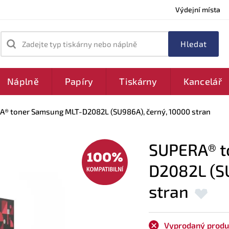
Výdejní místa
Zadejte typ tiskárny nebo náplně
Náplně
Papíry
Tiskárny
Kancelář
® toner Samsung MLT-D2082L (SU986A), černý, 10000 stran
SUPERA® t
D2082L (SU
stran
Vyprodaný produ