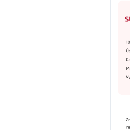
S
10
Ús
Ga
Ma
Vy
Z
n