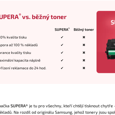
®
UPERA
vs. běžný toner
®
SUPERA
Běžný toner
0% kvalita tisku
✔
✖
pora až 100 % nákladů
✔
✖
rance kvality tisku
✔
✖
ximální kapacita náplně
✔
✖
řízení reklamace do 24 hod.
✔
✖
načka
SUPERA®
je tu pro všechny, kteří chtějí tisknout chytře
ákladů. Na rozdíl od originálu Samsung, jehož tonery jsou spol