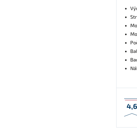
Vý
St
Mo
Mo
Po
Bal
Ba
Nák
4,