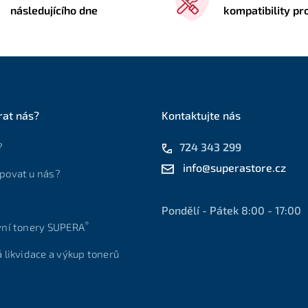
následujícího dne
kompatibility pr
rat nás?
Kontaktujte nás
?
724 343 299
info@superastore.cz
povat u nás?
Pondělí - Pátek 8:00 - 17:00
®
vní tonery SUPERA
á likvidace a výkup tonerů