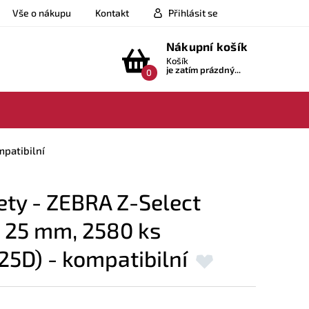
Vše o nákupu
Kontakt
Přihlásit se
Nákupní košík
Košík
je zatím prázdný...
0
mpatibilní
ety - ZEBRA Z-Select
 25 mm, 2580 ks
5D) - kompatibilní