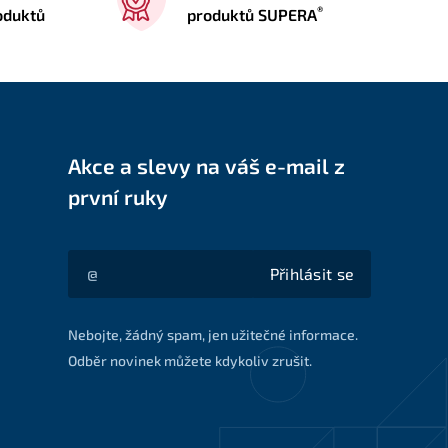
®
oduktů
produktů SUPERA
Akce a slevy na váš e-mail z
první ruky
Přihlásit se
Akce a slevy na váš e-mail z první ruky
Nebojte, žádný spam, jen užitečné informace.
Odběr novinek můžete kdykoliv zrušit.