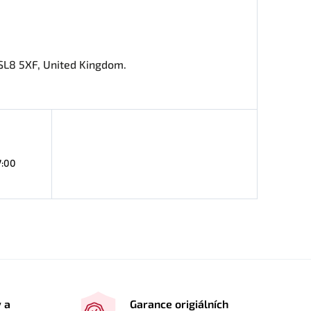
SL8 5XF, United Kingdom.
7:00
y a
Garance origiálních