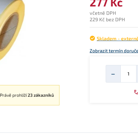
277 Kč
včetně DPH
229 Kč bez DPH
Skladem - extern
Zobrazit termín doruče
Mno
−
Právě prohlíží
23 zákazníků