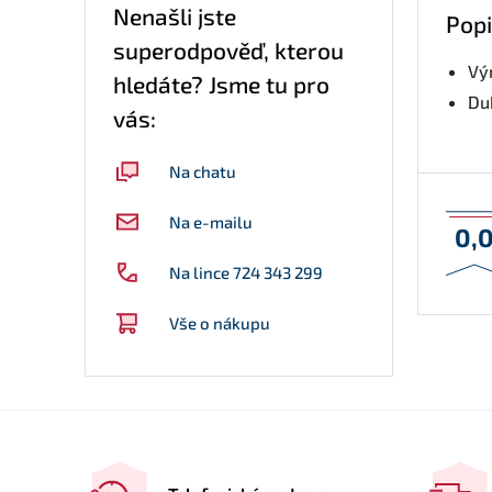
Nenašli jste
Popi
superodpověď, kterou
Vý
hledáte? Jsme tu pro
Du
vás:
Na chatu
Na e-mailu
0,
Na lince 724 343 299
Vše o nákupu