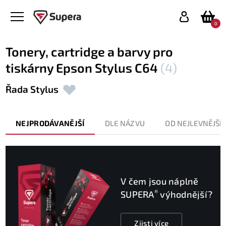
0
Tonery, cartridge a barvy pro
tiskárny Epson Stylus C64
(4)
Řada Stylus
NEJPRODÁVANĚJŠÍ
DLE NÁZVU
OD NEJLEVNĚJŠÍ
V čem jsou náplně
®
SUPERA
výhodnější?
Zjisti více