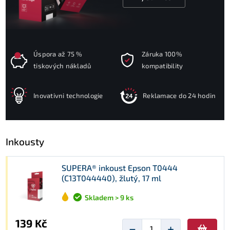
Úspora až 75 %
Záruka 100%
tiskových nákladů
kompatibility
Inovativni technologie
Reklamace do 24 hodin
Inkousty
SUPERA® inkoust Epson T0444
(C13T044440), žlutý, 17 ml
Skladem > 9 ks
139 Kč
−
+