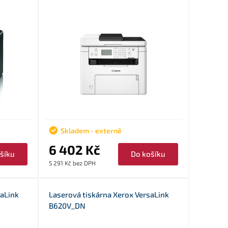
Skladem - externě
6 402 Kč
šíku
Do košíku
5 291 Kč bez DPH
saLink
Laserová tiskárna Xerox VersaLink
B620V_DN