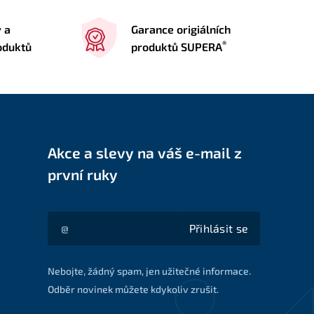
y a
Garance origiálních
®
oduktů
produktů SUPERA
Akce a slevy na váš e-mail z
první ruky
Přihlásit se
Akce a slevy na váš e-mail z první ruky
Nebojte, žádný spam, jen užitečné informace.
Odběr novinek můžete kdykoliv zrušit.