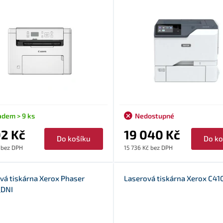
adem > 9 ks
Nedostupné
02 Kč
19 040 Kč
Do košíku
Do ko
 bez DPH
15 736 Kč bez DPH
vá tiskárna Xerox Phaser
Laserová tiskárna Xerox C4
_DNI