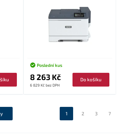
Poslední kus
8 263 Kč
šíku
Do košíku
6 829 Kč bez DPH
ty
1
2
3
7