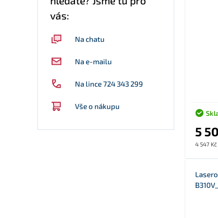
hledáte? Jsme tu pro
vás:
Na chatu
Na e-mailu
Na lince 724 343 299
Vše o nákupu
Skl
5 5
4 547 Kč
Lasero
B310V