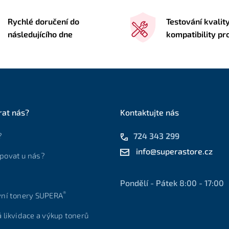
Rychlé doručení do
Testování kvalit
následujícího dne
kompatibility pr
rat nás?
Kontaktujte nás
?
724 343 299
info@superastore.cz
povat u nás?
Pondělí - Pátek 8:00 - 17:00
®
vní tonery SUPERA
á likvidace a výkup tonerů