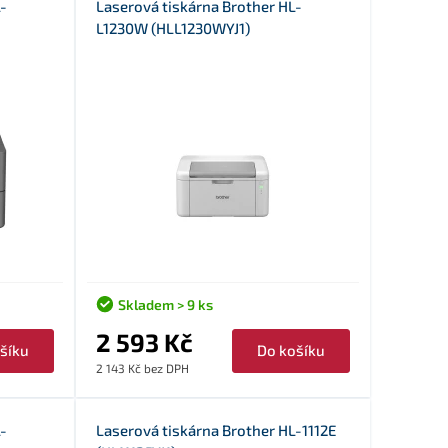
-
Laserová tiskárna Brother HL-
L1230W (HLL1230WYJ1)
Skladem > 9 ks
2 593 Kč
šíku
Do košíku
2 143 Kč bez DPH
-
Laserová tiskárna Brother HL-1112E