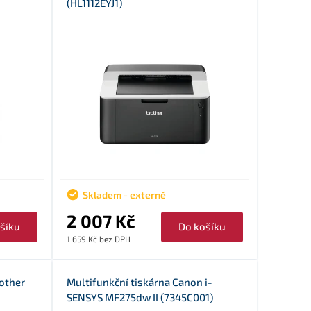
(HL1112EYJ1)
Skladem - externě
2 007 Kč
šíku
Do košíku
1 659 Kč bez DPH
rother
Multifunkční tiskárna Canon i-
SENSYS MF275dw II (7345C001)