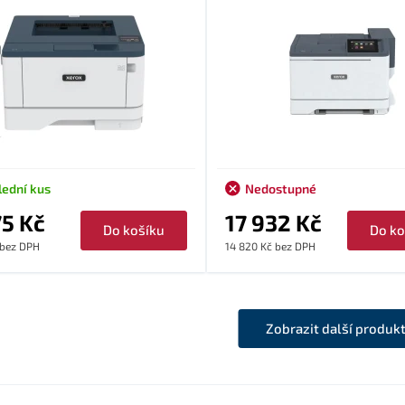
lední kus
Nedostupné
75 Kč
17 932 Kč
Do košíku
Do ko
 bez DPH
14 820 Kč bez DPH
Zobrazit další produk