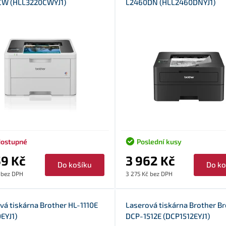
CW (HLL3220CWYJ1)
L2460DN (HLL2460DNYJ1)
ostupné
Poslední kusy
59 Kč
3 962 Kč
Do košíku
Do ko
 bez DPH
3 275 Kč bez DPH
vá tiskárna Brother HL-1110E
Laserová tiskárna Brother B
0EYJ1)
DCP-1512E (DCP1512EYJ1)