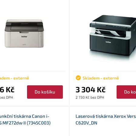
adem - externě
Skladem - externě
26 Kč
3 304 Kč
Do košíku
Do ko
 bez DPH
2 730 Kč bez DPH
unkční tiskárna Canon i-
Laserová tiskárna Xerox Ver
 MF272dw II (7345C003)
C620V_DN