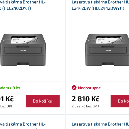
vá tiskárna Brother HL-
Laserová tiskárna Brother HL
 (HLL2402DYJ1)
L2442DW (HLL2442DWYJ1)
adem > 9 ks
Nedostupné
91 Kč
2 810 Kč
Do košíku
Do ko
 bez DPH
2 322 Kč bez DPH
vá tiskárna Brother HL-
Laserová tiskárna Brother HL