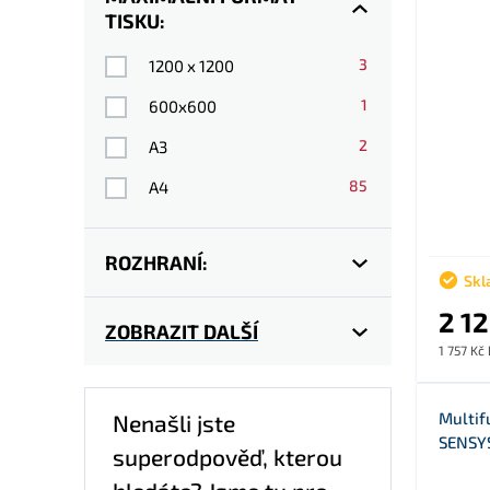
TISKU:
3
1200 x 1200
1
600x600
2
A3
85
A4
ROZHRANÍ:
Skl
2 1
ZOBRAZIT DALŠÍ
1 757 Kč
Multif
Nenašli jste
SENSYS
superodpověď, kterou