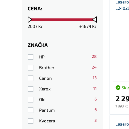
Lasero
CENA:
L2402D
2007
Kč
34679
Kč
ZNAČKA
28
HP
24
Brother
13
Canon
Skl
11
Xerox
2 2
6
Oki
1 893 Kč
6
Pantum
3
Kyocera
Lasero