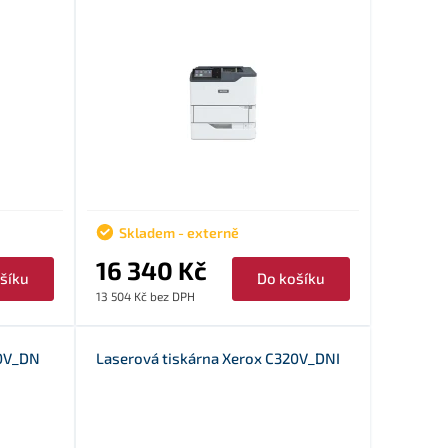
Skladem - externě
16 340 Kč
šíku
Do košíku
13 504 Kč bez DPH
10V_DN
Laserová tiskárna Xerox C320V_DNI