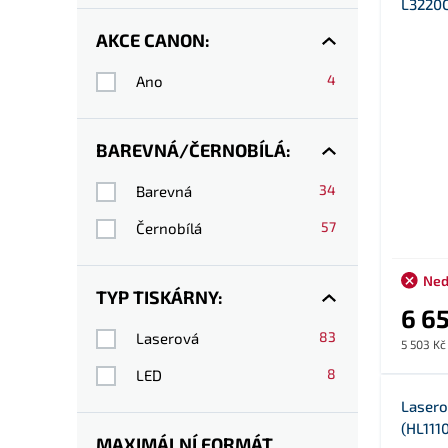
L3220
AKCE CANON:
4
Ano
BAREVNÁ/ČERNOBÍLÁ:
34
Barevná
57
Černobílá
Ned
TYP TISKÁRNY:
6 6
83
Laserová
5 503 Kč
8
LED
Lasero
(HL111
MAXIMÁLNÍ FORMÁT