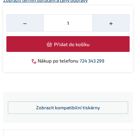
Zobrazit termín doručení a ceny dopravy
Množství
−
+
Přidat do košíku
Nákup po telefonu
724 343 299
Zobrazit
kompatibilní tiskárny