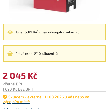
®
Toner SUPERA
dnes
zakoupili 2 zákazníci
Právě prohlíží
10 zákazníků
2 045 Kč
včetně DPH
1 690 Kč bez DPH
Skladem - externě
,
11.08.2026 u vás
nebo na
výdejním místě