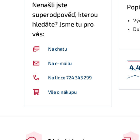
Nenašli jste
Popi
superodpověď, kterou
Vý
hledáte? Jsme tu pro
Du
vás:
Na chatu
Na e-mailu
4,
Na lince 724 343 299
Vše o nákupu