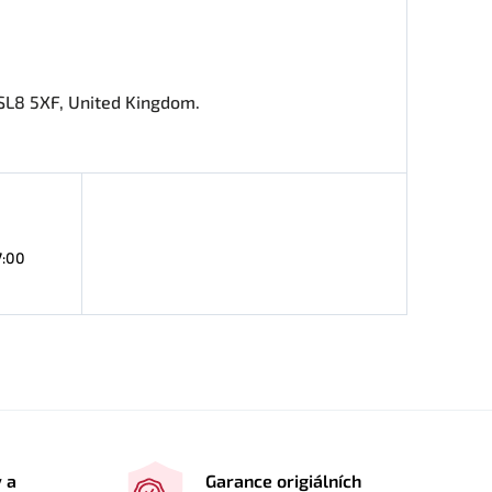
SL8 5XF, United Kingdom.
7:00
y a
Garance origiálních