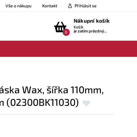
Vše o nákupu
Kontakt
Přihlásit se
Nákupní košík
Košík
je zatím prázdný...
0
áska Wax, šířka 110mm,
m (02300BK11030)