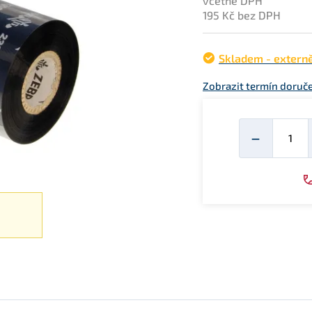
včetně DPH
195 Kč bez DPH
Skladem - extern
Zobrazit termín doruče
Mno
−