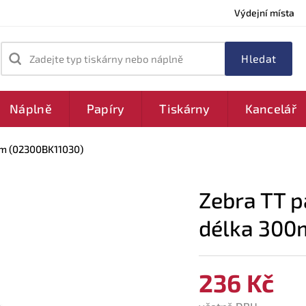
Výdejní místa
Zadejte typ tiskárny nebo náplně
Náplně
Papíry
Tiskárny
Kancelář
0m (02300BK11030)
Zebra TT p
délka 300
236 Kč