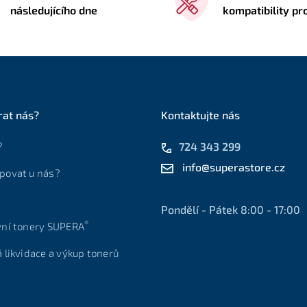
následujícího dne
kompatibility pr
rat nás?
Kontaktujte nás
?
724 343 299
info@superastore.cz
povat u nás?
Pondělí - Pátek 8:00 - 17:00
®
vní tonery SUPERA
á likvidace a výkup tonerů