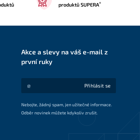
®
oduktů
produktů SUPERA
Akce a slevy na váš e-mail z
první ruky
Přihlásit se
Akce a slevy na váš e-mail z první ruky
Nebojte, žádný spam, jen užitečné informace.
Odběr novinek můžete kdykoliv zrušit.