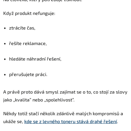
Když produkt nefunguje:
ztrácíte čas,
řešíte reklamace,
hledáte náhradní řešení,
přerušujete práci.
A právě proto dává smysl zajímat se o to, co stojí za slovy
jako „kvalita“ nebo „spolehlivost“.
Někdy totiž stačí několik zdánlivě malých kompromisů a
ukáže se,
kde se z levného toneru stává drahé řešení
.