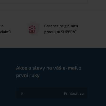
y a
Garance origiálních
®
oduktů
produktů SUPERA
Akce a slevy na váš e-mail z
první ruky
Přihlásit se
Akce a slevy na váš e-mail z první ruky