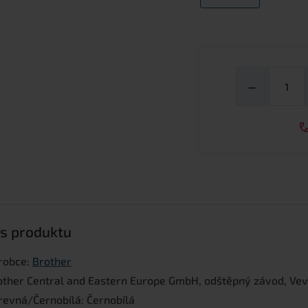
Mno
−
s produktu
robce:
Brother
other Central and Eastern Europe GmbH, odštěpný závod, Veveř
revná/Černobílá: Černobílá