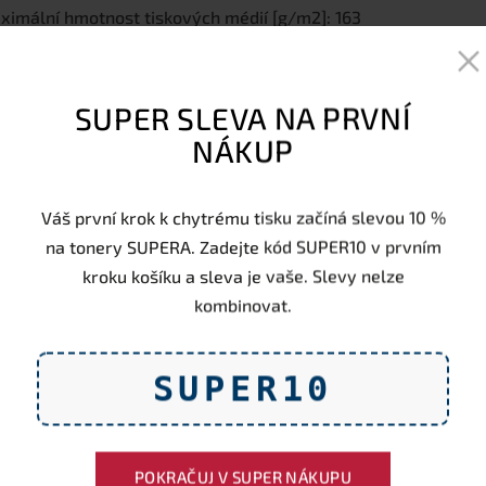
ximální hmotnost tiskových médií [g/m2]: 163
ltifunkční: Ano
změry [mm]: 410 x 399 x 319
otnost v kg: 10.5
SUPER SLEVA NA PRVNÍ
kročilé funkcie: Mopria, Apple AirPrint, Brother Mobile Conne
NÁKUP
X: Ano
pírka: Ano
Váš první krok k chytrému tisku začíná slevou 10 %
ener: Ano
na tonery SUPERA. Zadejte kód SUPER10 v prvním
kroku košíku a sleva je vaše. Slevy nelze
kombinovat.
Průměrné hodnocení
0,0
od
0
zákazníků
Náplně zítra u vás
0
SUPER10
Ohodnotit:
Při objednávce do 1
POKRAČUJ V SUPER NÁKUPU