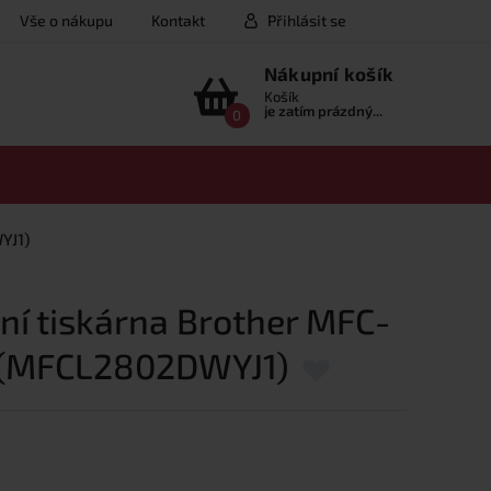
Vše o nákupu
Kontakt
Přihlásit se
Nákupní košík
Košík
je zatím prázdný...
0
YJ1)
ní tiskárna Brother MFC-
(MFCL2802DWYJ1)