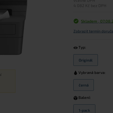
včetně DPH
4 082 Kč bez DPH
Skladem
,
07.08.
Zobrazit termín doruče
Typ:
Originál
Vybraná barva:
í
černá
Balení:
1-pack