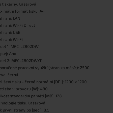
p tiskárny: Laserová
ximální formát tisku: A4
zhraní: LAN
hraní: Wi-Fi Direct
zhraní: USB
zhraní: Wi-Fi
del 1: MFC-L2802DW
plej: Ano
del 2: MFCL2802DWYJ1
poručené pracovní využití (stran za měsíc): 2500
rva: černá
lišení tisku - černé normální [DPI]: 1200 x 1200
otřeba v provozu [W]: 480
likost standardní paměti [MB]: 128
chnologie tisku: Laserová
k první strany po [sec.]: 8.5