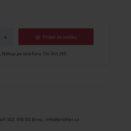
žství
+
Přidat do košíku
Nákup po telefonu
724 343 299
í 102, 616 00 Brno., info@brother.cz