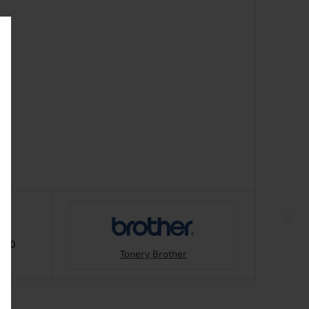
ct
×
7:00
Tonery Brother