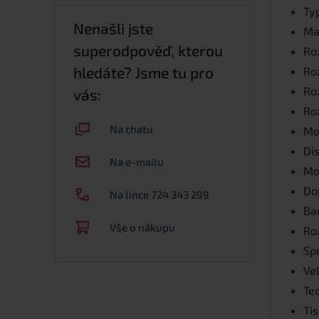
Ty
Nenašli jste
Ma
superodpověď, kterou
Ro
hledáte? Jsme tu pro
Roz
Ro
vás:
Ro
Na chatu
Mo
Dis
Na e-mailu
Mo
Do
Na lince 724 343 299
Ba
Vše o nákupu
Roz
Sp
Ve
Te
Tis