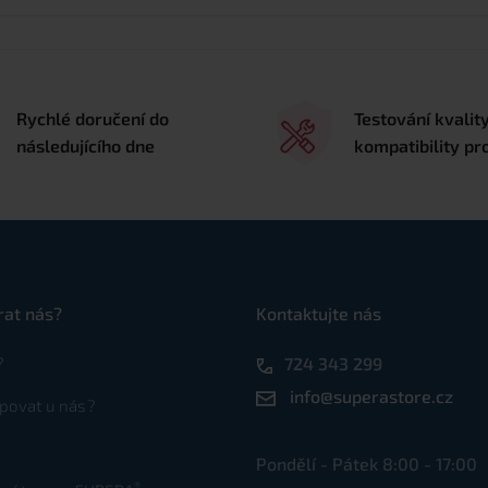
Rychlé doručení do
Testování kvalit
následujícího dne
kompatibility pr
rat nás?
Kontaktujte nás
?
724 343 299
info@superastore.cz
povat u nás?
Pondělí - Pátek 8:00 - 17:00
®