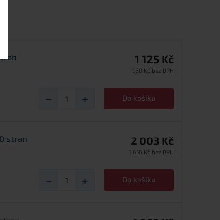
stran
1 125 Kč
930 Kč bez DPH
−
+
Do košíku
0 stran
2 003 Kč
1 656 Kč bez DPH
−
+
Do košíku