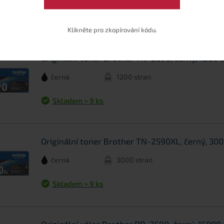
te se i na tyto produkty
Klikněte pro zkopírování kódu.
Originální toner Brother TN-2590, černý, 1200 
černá
1200 stran
Skladem > 9 ks
Originální toner Brother TN-2590XL, černý, 300
černá
3000 stran
Skladem > 9 ks