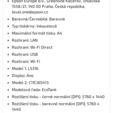
Epson Europe B.V., Greenline Kačerov, Jihlavská
1558/21, 140 00 Praha, Česká republika,
level.one@epson.cz
Barevná/Černobílá: Barevná
Typ tiskárny: Inkoustová
Maximální formát tisku: A4
Rozhraní: LAN
Rozhraní: Wi-Fi Direct
Rozhraní: USB
Rozhraní: Wi-Fi
Model 1: L5316
Displej: Ano
Model 2: C11CJ65413
Modelová řada: EcoTank
Rozlišení tisku - černé normální [DPI]: 5760 x 1440
Rozlišení tisku - barevné normální [DPI]: 5760 x
1440