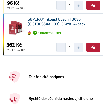
96 Kč
−
+
79 Kč bez DPH
SUPERA® inkoust Epson T00S6
(C13T00S64A, 103), CMYK, 4-pack
Skladem > 9 ks
362 Kč
−
+
299 Kč bez DPH
Telefonická podpora
Rychlé doručení do následujícího dne