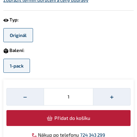
Zobrazit termín doručení a ceny dopravy
Typ:
Originál
Balení:
1-pack
Množství
−
+
Přidat do košíku
Nákup po telefonu
724 343 299