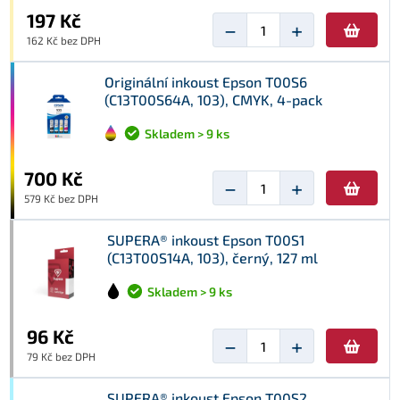
197 Kč
−
+
162 Kč bez DPH
Originální inkoust Epson T00S6
(C13T00S64A, 103), CMYK, 4-pack
Skladem > 9 ks
700 Kč
−
+
579 Kč bez DPH
SUPERA® inkoust Epson T00S1
(C13T00S14A, 103), černý, 127 ml
Skladem > 9 ks
96 Kč
−
+
79 Kč bez DPH
SUPERA® inkoust Epson T00S2