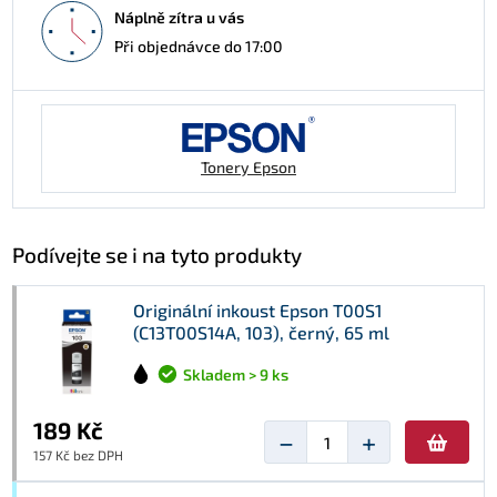
Náplně zítra u vás
Při objednávce do 17:00
Tonery Epson
Podívejte se i na tyto produkty
Originální inkoust Epson T00S1
(C13T00S14A, 103), černý, 65 ml
Skladem > 9 ks
189 Kč
−
+
157 Kč bez DPH