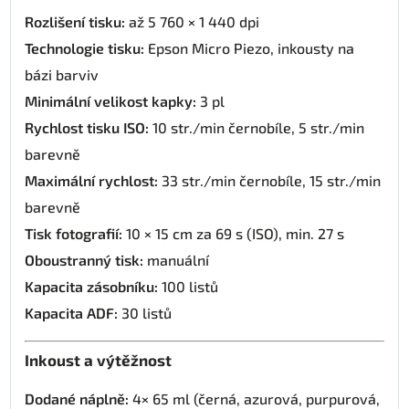
Rozlišení tisku:
až 5 760 × 1 440 dpi
Technologie tisku:
Epson Micro Piezo, inkousty na
bázi barviv
Minimální velikost kapky:
3 pl
Rychlost tisku ISO:
10 str./min černobíle, 5 str./min
barevně
Maximální rychlost:
33 str./min černobíle, 15 str./min
barevně
Tisk fotografií:
10 × 15 cm za 69 s (ISO), min. 27 s
Oboustranný tisk:
manuální
Kapacita zásobníku:
100 listů
Kapacita ADF:
30 listů
Inkoust a výtěžnost
Dodané náplně:
4× 65 ml (černá, azurová, purpurová,