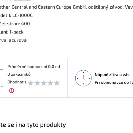
other Central and Eastern Europe GmbH, odštěpný závod, Veveř
del 1: LC-1000C
čet stran: 400
ení: 1-pack
rva: azurová
Průměrné hodnocení
0,0
od
0
zákazníků
Náplně zítra u vás
0
Ohodnotit:
Při objednávce do 1
te se i na tyto produkty