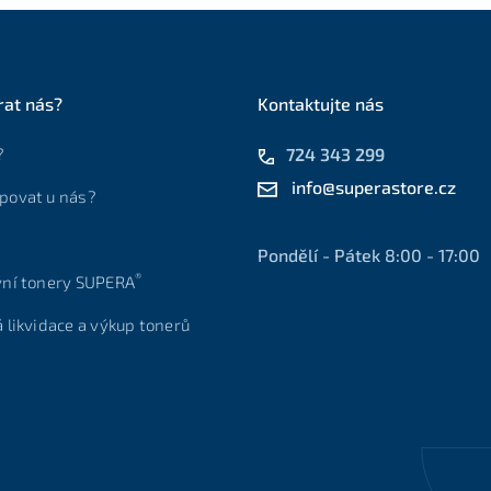
rat nás?
Kontaktujte nás
?
724 343 299
info@superastore.cz
povat u nás?
Pondělí - Pátek 8:00 - 17:00
®
vní tonery SUPERA
á likvidace a výkup tonerů