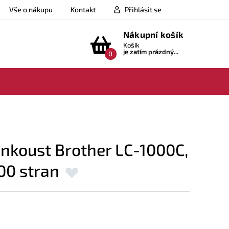
Vše o nákupu
Kontakt
Přihlásit se
Nákupní košík
Košík
je zatím prázdný...
0
 inkoust Brother LC-1000C,
00 stran