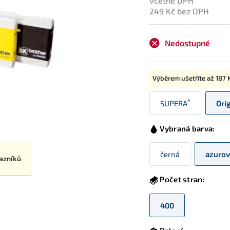
včetně DPH
249 Kč bez DPH
Nedostupné
Typ:
Výběrem ušetříte až
187 
®
SUPERA
Ori
Vybraná barva:
černá
azurov
azníků
Počet stran:
400