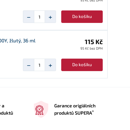
95 Kč bez DPH
−
+
Do košíku
0Y, žlutý, 36 ml
115 Kč
95 Kč bez DPH
−
+
Do košíku
y a
Garance origiálních
®
oduktů
produktů SUPERA