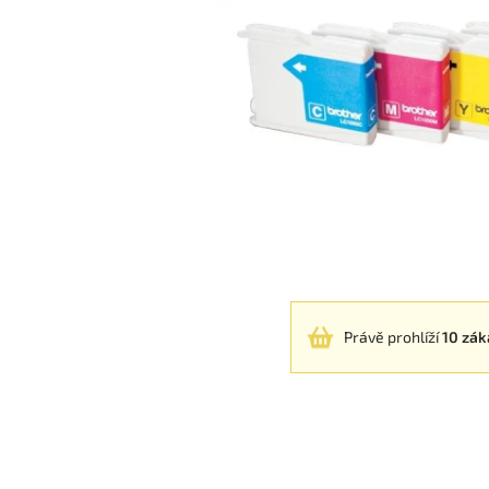
Právě prohlíží
10 zák