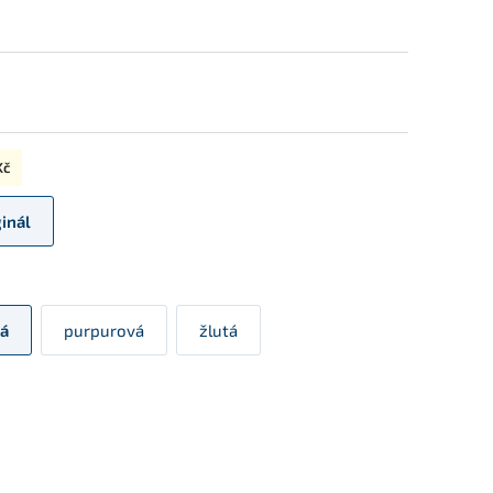
Kč
ginál
á
purpurová
žlutá