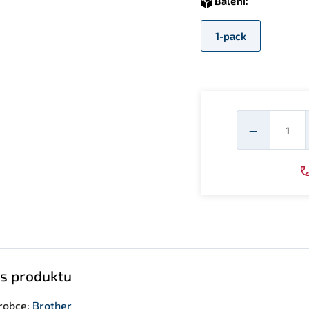
Balení:
1-pack
Mno
−
s produktu
robce:
Brother