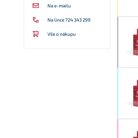
Na e-mailu
Na lince 724 343 299
Vše o nákupu