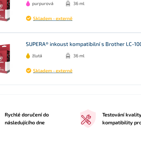
purpurová
36 ml
Skladem - externě
SUPERA® inkoust kompatibilní s Brother LC-100
žlutá
36 ml
Skladem - externě
Rychlé doručení do
Testování kvalit
následujícího dne
kompatibility pr