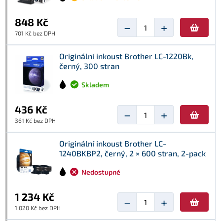
848 Kč
−
+
701 Kč bez DPH
Originální inkoust Brother LC-1220Bk,
černý, 300 stran
Skladem
436 Kč
−
+
361 Kč bez DPH
Originální inkoust Brother LC-
1240BKBP2, černý, 2 × 600 stran, 2-pack
Nedostupné
1 234 Kč
−
+
1 020 Kč bez DPH