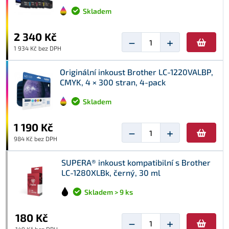
Skladem
2 340 Kč
−
+
1 934 Kč bez DPH
Originální inkoust Brother LC-1220VALBP,
CMYK, 4 × 300 stran, 4-pack
Skladem
1 190 Kč
−
+
984 Kč bez DPH
SUPERA® inkoust kompatibilní s Brother
LC-1280XLBk, černý, 30 ml
Skladem > 9 ks
180 Kč
−
+