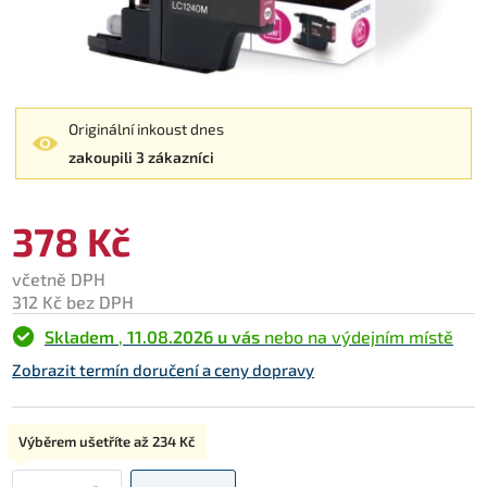
Originální inkoust dnes
zakoupili 3 zákazníci
378 Kč
včetně DPH
312 Kč bez DPH
Skladem
,
11.08.2026 u vás
nebo na výdejním místě
Zobrazit termín doručení a ceny dopravy
Typ:
Výběrem ušetříte až
234 Kč