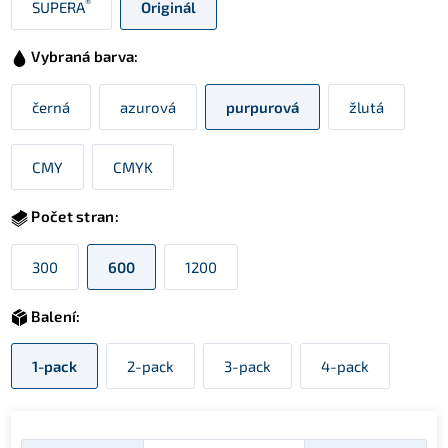
®
SUPERA
Originál
Vybraná barva:
černá
azurová
purpurová
žlutá
CMY
CMYK
Počet stran:
300
600
1200
Balení:
1-pack
2-pack
3-pack
4-pack
Množství