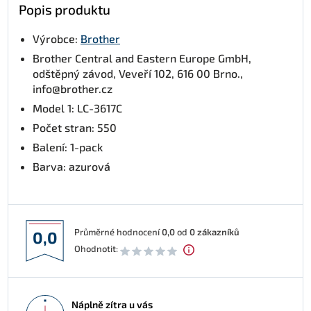
Popis produktu
Výrobce:
Brother
Brother Central and Eastern Europe GmbH,
odštěpný závod, Veveří 102, 616 00 Brno.,
info@brother.cz
Model 1: LC-3617C
Počet stran: 550
Balení: 1-pack
Barva: azurová
Průměrné hodnocení
0,0
od
0
zákazníků
0,0
Ohodnotit:
Náplně zítra u vás