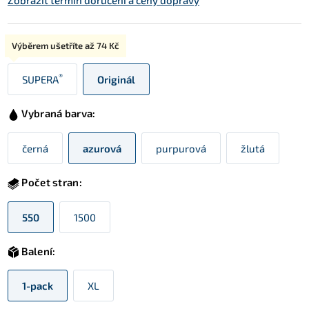
Zobrazit termín doručení a ceny dopravy
Typ:
Výběrem ušetříte až
74 Kč
®
SUPERA
Originál
Vybraná barva:
černá
azurová
purpurová
žlutá
Počet stran:
550
1500
Balení:
1-pack
XL