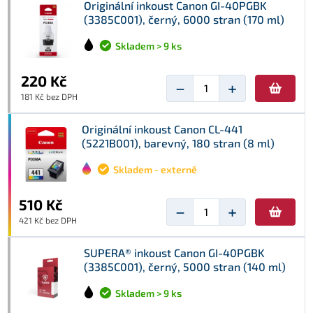
Originální inkoust Canon GI-40PGBK
(3385C001), černý, 6000 stran (170 ml)
Skladem > 9 ks
220 Kč
−
+
181 Kč bez DPH
Originální inkoust Canon CL-441
(5221B001), barevný, 180 stran (8 ml)
Skladem - externě
510 Kč
−
+
421 Kč bez DPH
SUPERA® inkoust Canon GI-40PGBK
(3385C001), černý, 5000 stran (140 ml)
Skladem > 9 ks