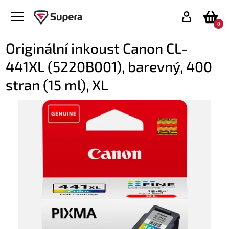
0
Originální inkoust Canon CL-
441XL (5220B001), barevný, 400
stran (15 ml), XL