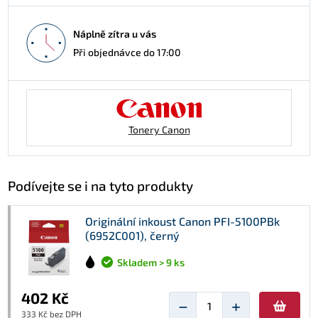
Náplně zítra u vás
Při objednávce do 17:00
Tonery Canon
Podívejte se i na tyto produkty
Originální inkoust Canon PFI-5100PBk
(6952C001), černý
Skladem > 9 ks
402 Kč
−
+
333 Kč bez DPH