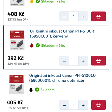
Skladem > 9 ks
408 Kč
−
+
337 Kč bez DPH
Originální inkoust Canon PFI-5100R
(6958C001), červený
Skladem > 9 ks
392 Kč
−
+
324 Kč bez DPH
Originální inkoust Canon PFI-5100CO
(6960C001), chroma optimizér
Skladem
405 Kč
−
+
335 Kč bez DPH