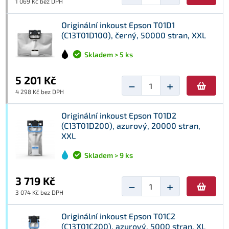
1 069 Kč bez DPH
Originální inkoust Epson T01D1
(C13T01D100), černý, 50000 stran, XXL
Skladem > 5 ks
5 201 Kč
−
+
4 298 Kč bez DPH
Originální inkoust Epson T01D2
(C13T01D200), azurový, 20000 stran,
XXL
Skladem > 9 ks
3 719 Kč
−
+
3 074 Kč bez DPH
Originální inkoust Epson T01C2
(C13T01C200), azurový, 5000 stran, XL