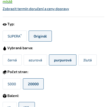
místě
Zobrazit termín doručení a ceny dopravy
Typ:
®
SUPERA
Originál
Vybraná barva:
černá
azurová
purpurová
žlutá
Počet stran:
5000
20000
Balení: