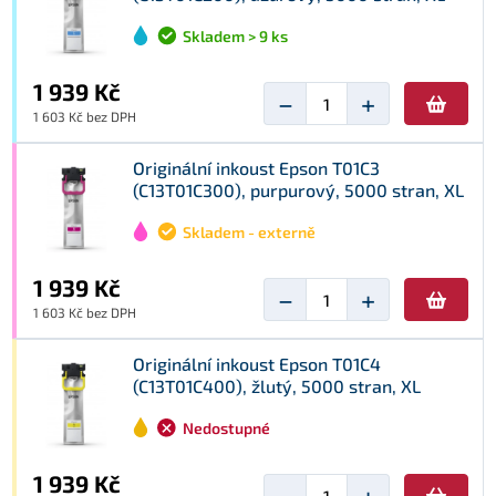
Skladem > 9 ks
1 939 Kč
−
+
1 603 Kč bez DPH
Originální inkoust Epson T01C3
(C13T01C300), purpurový, 5000 stran, XL
Skladem - externě
1 939 Kč
−
+
1 603 Kč bez DPH
Originální inkoust Epson T01C4
(C13T01C400), žlutý, 5000 stran, XL
Nedostupné
1 939 Kč
−
+