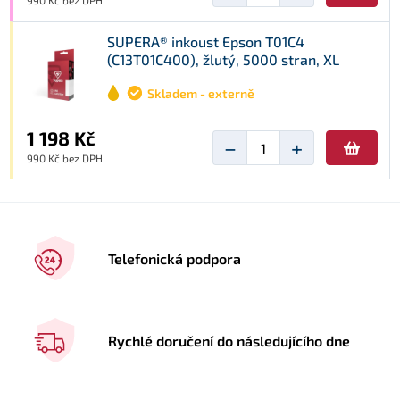
990 Kč bez DPH
SUPERA® inkoust Epson T01C4
(C13T01C400), žlutý, 5000 stran, XL
Skladem - externě
1 198 Kč
−
+
990 Kč bez DPH
Telefonická podpora
Rychlé doručení do následujícího dne