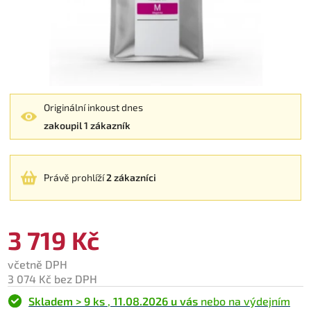
Originální inkoust dnes
zakoupil 1 zákazník
Právě prohlíží
2 zákazníci
3 719 Kč
včetně DPH
3 074 Kč bez DPH
Skladem > 9 ks
,
11.08.2026 u vás
nebo na výdejním