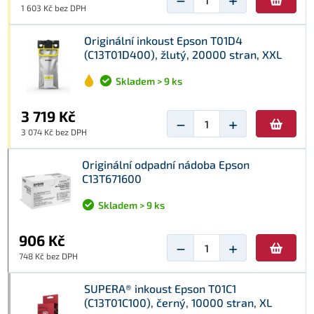
1 603 Kč bez DPH
Originální inkoust Epson T01D4
(C13T01D400), žlutý, 20000 stran, XXL
Skladem > 9 ks
3 719 Kč
−
+
3 074 Kč bez DPH
Originální odpadní nádoba Epson
C13T671600
Skladem > 9 ks
906 Kč
−
+
748 Kč bez DPH
SUPERA® inkoust Epson T01C1
(C13T01C100), černý, 10000 stran, XL