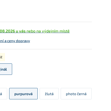
.08.2026 u vás
nebo na výdejním místě
ní a ceny dopravy
Kč
ginál
á
purpurová
žlutá
photo černá