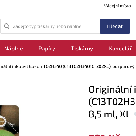
Výdejní místa
Zadejte typ tiskárny nebo náplně
Náplně
Papíry
Tiskárny
Kancelář
inální inkoust Epson T02H340 (C13T02H34010, 202XL), purpurový, 
Originální
(C13T02H34
8,5 ml, XL