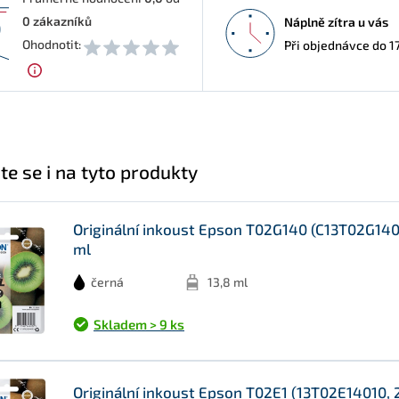
0
zákazníků
Náplně zítra u vás
0
Ohodnotit:
Při objednávce do 1
te se i na tyto produkty
Originální inkoust Epson T02G140 (C13T02G1401
ml
černá
13,8 ml
Skladem > 9 ks
Originální inkoust Epson T02E1 (13T02E14010, 2