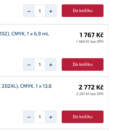
−
+
Do košíku
02), CMYK, 1 x 6,9 ml,
1 767 Kč
1 460 Kč bez DPH
−
+
Do košíku
202XL), CMYK, 1 x 13,8
2 772 Kč
2 291 Kč bez DPH
−
+
Do košíku