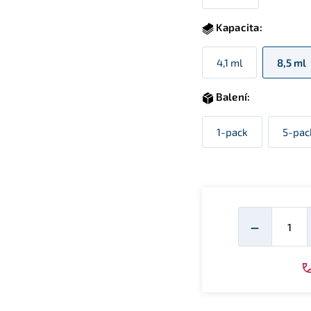
Kapacita:
4,1 ml
8,5 ml
Balení:
1-pack
5-pac
Mno
−