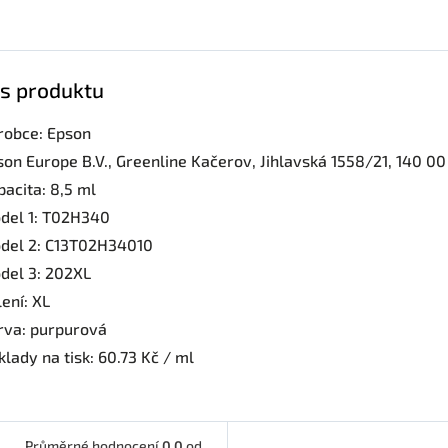
s produktu
robce: Epson
son Europe B.V., Greenline Kačerov, Jihlavská 1558/21, 140 0
pacita: 8,5 ml
del 1: T02H340
del 2: C13T02H34010
del 3: 202XL
ení: XL
rva: purpurová
lady na tisk: 60.73 Kč / ml
Průměrné hodnocení
0,0
od