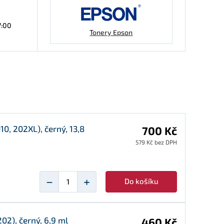
7:00
Tonery Epson
0, 202XL), černý, 13,8
700 Kč
579 Kč bez DPH
−
+
Do košíku
02), černý, 6,9 ml
460 Kč