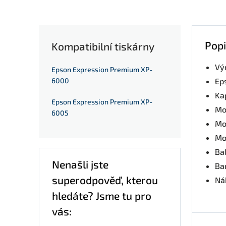
Popi
Kompatibilní tiskárny
Vý
Epson Expression Premium XP-
6000
Ep
Ka
Epson Expression Premium XP-
Mo
6005
Mo
Mo
Bal
Nenašli jste
Ba
superodpověď, kterou
Nák
hledáte? Jsme tu pro
vás: