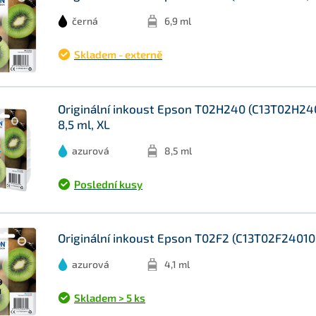
černá
6,9 ml
Skladem - externě
Originální inkoust Epson T02H240 (C13T02H240
8,5 ml, XL
azurová
8,5 ml
Poslední kusy
Originální inkoust Epson T02F2 (C13T02F24010, 
azurová
4,1 ml
Skladem > 5 ks