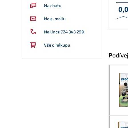
Na chatu
0,
Na e-mailu
Na lince 724 343 299
Vše o nákupu
Podívej