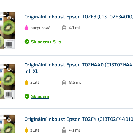
Originální inkoust Epson T02F3 (C13T02F34010, 
purpurová
4,1 ml
Skladem > 5 ks
Originální inkoust Epson T02H440 (C13T02H4401
ml, XL
žlutá
8,5 ml
Skladem
Originální inkoust Epson T02F4 (C13T02F44010),
žlutá
4,1 ml