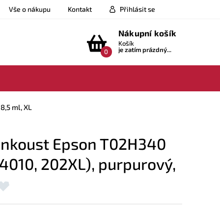
Vše o nákupu
Kontakt
Přihlásit se
Nákupní košík
Košík
je zatím prázdný...
0
8,5 ml, XL
 inkoust Epson T02H340
010, 202XL), purpurový,