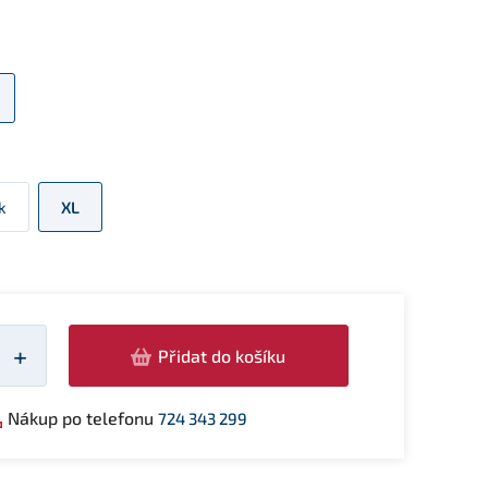
k
XL
žství
+
Přidat do košíku
Nákup po telefonu
724 343 299