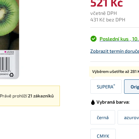
521 Kč
včetně DPH
431 Kč bez DPH
Poslední kus
,
10
Zobrazit termín doruče
Typ:
Výběrem ušetříte až
281 
®
SUPERA
Ori
Právě prohlíží
21 zákazníků
Vybraná barva:
černá
azurov
CMYK