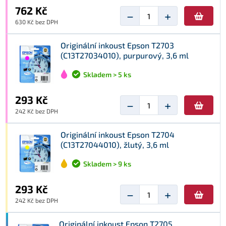
762 Kč
−
+
630 Kč bez DPH
Originální inkoust Epson T2703
(C13T27034010), purpurový, 3,6 ml
Skladem > 5 ks
293 Kč
−
+
242 Kč bez DPH
Originální inkoust Epson T2704
(C13T27044010), žlutý, 3,6 ml
Skladem > 9 ks
293 Kč
−
+
242 Kč bez DPH
Originální inkoust Epson T2705