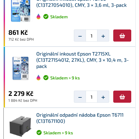
(C13T27054010), CMY, 3 × 3,6 ml, 3-pack
Skladem
861 Kč
−
+
712 Kč bez DPH
Originální inkoust Epson T2715XL
(C13T27154012, 27XL), CMY, 3 × 10,4 m, 3-
pack
Skladem > 9 ks
2 279 Kč
−
+
1 884 Kč bez DPH
Originální odpadní nádoba Epson T6711
(C13T671100)
Skladem > 9 ks