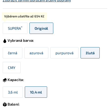
Zobrazit termín doručení a ceny dopravy
Typ:
Výběrem ušetříte až
654 Kč
®
SUPERA
Originál
Vybraná barva:
černá
azurová
purpurová
žlutá
CMY
Kapacita:
3,6 ml
10,4 ml
Balení: