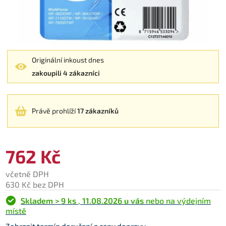
Originální inkoust dnes
zakoupili 4 zákazníci
Právě prohlíží
17 zákazníků
762 Kč
včetně DPH
630 Kč bez DPH
Skladem > 9 ks
,
11.08.2026 u vás
nebo na výdejním
místě