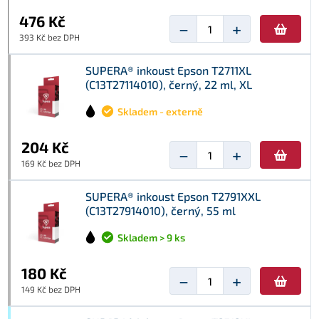
476 Kč
−
+
393 Kč bez DPH
SUPERA® inkoust Epson T2711XL
(C13T27114010), černý, 22 ml, XL
Skladem - externě
204 Kč
−
+
169 Kč bez DPH
SUPERA® inkoust Epson T2791XXL
(C13T27914010), černý, 55 ml
Skladem > 9 ks
180 Kč
−
+
149 Kč bez DPH