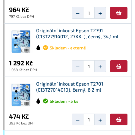
964 Kč
−
+
797 Kč bez DPH
Originální inkoust Epson T2791
(C13T27914012, 27XXL), černý, 34,1 ml
Skladem - externě
1 292 Kč
−
+
1 068 Kč bez DPH
Originální inkoust Epson T2701
(C13T27014010), černý, 6,2 ml
Skladem > 5 ks
474 Kč
−
+
392 Kč bez DPH