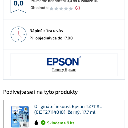
Průměrné hodnocení
0,0
od
0
zákazníků
0,0
Ohodnotit:
Náplně zítra u vás
Při objednávce do 17:00
Tonery Epson
Podívejte se i na tyto produkty
Originální inkoust Epson T2711XL
(C13T27114010), černý, 17,7 ml
Skladem > 9 ks