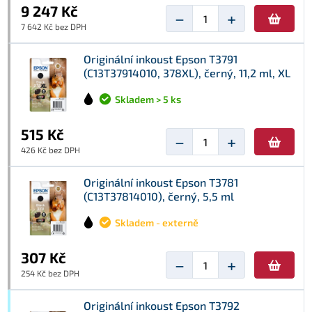
9 247 Kč
−
+
7 642 Kč bez DPH
Originální inkoust Epson T3791
(C13T37914010, 378XL), černý, 11,2 ml, XL
Skladem > 5 ks
515 Kč
−
+
426 Kč bez DPH
Originální inkoust Epson T3781
(C13T37814010), černý, 5,5 ml
Skladem - externě
307 Kč
−
+
254 Kč bez DPH
Originální inkoust Epson T3792