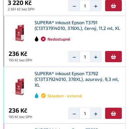
3 220 Kč
−
+
2 661 Kč bez DPH
SUPERA® inkoust Epson T3791
(C13T37914010, 378XL), černý, 11,2 ml, XL
Nedostupné
236 Kč
−
+
195 Kč bez DPH
SUPERA® inkoust Epson T3792
(C13T37924010, 378XL), azurový, 9,3 ml,
XL
Skladem - externě
236 Kč
−
+
195 Kč bez DPH