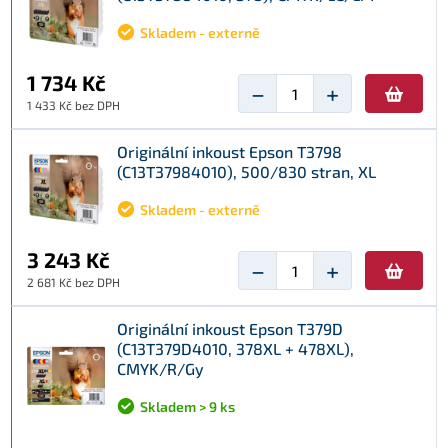
Skladem - externě
1 734 Kč
−
+
1 433 Kč bez DPH
Originální inkoust Epson T3798
(C13T37984010), 500/830 stran, XL
Skladem - externě
3 243 Kč
−
+
2 681 Kč bez DPH
Originální inkoust Epson T379D
(C13T379D4010, 378XL + 478XL),
CMYK/R/Gy
Skladem > 9 ks