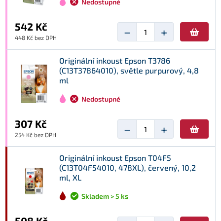
Nedostupné
542 Kč
−
+
448 Kč bez DPH
Originální inkoust Epson T3786
(C13T37864010), světle purpurový, 4,8
ml
Nedostupné
307 Kč
−
+
254 Kč bez DPH
Originální inkoust Epson T04F5
(C13T04F54010, 478XL), červený, 10,2
ml, XL
Skladem > 5 ks
508 Kč