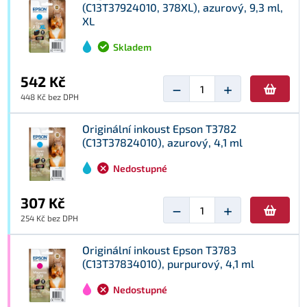
(C13T37924010, 378XL), azurový, 9,3 ml,
XL
Skladem
542 Kč
−
+
448 Kč bez DPH
Originální inkoust Epson T3782
(C13T37824010), azurový, 4,1 ml
Nedostupné
307 Kč
−
+
254 Kč bez DPH
Originální inkoust Epson T3783
(C13T37834010), purpurový, 4,1 ml
Nedostupné