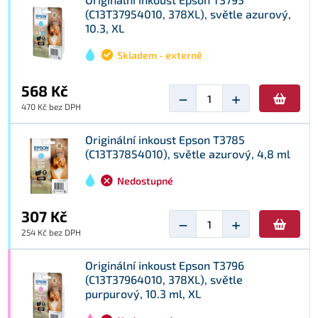
(C13T37954010, 378XL), světle azurový,
10.3, XL
Skladem - externě
568 Kč
−
+
470 Kč bez DPH
Originální inkoust Epson T3785
(C13T37854010), světle azurový, 4,8 ml
Nedostupné
307 Kč
−
+
254 Kč bez DPH
Originální inkoust Epson T3796
(C13T37964010, 378XL), světle
purpurový, 10.3 ml, XL