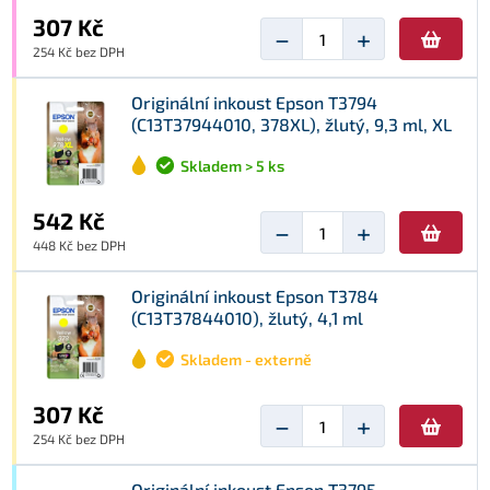
307 Kč
−
+
254 Kč bez DPH
Originální inkoust Epson T3794
(C13T37944010, 378XL), žlutý, 9,3 ml, XL
Skladem > 5 ks
542 Kč
−
+
448 Kč bez DPH
Originální inkoust Epson T3784
(C13T37844010), žlutý, 4,1 ml
Skladem - externě
307 Kč
−
+
254 Kč bez DPH
Originální inkoust Epson T3795