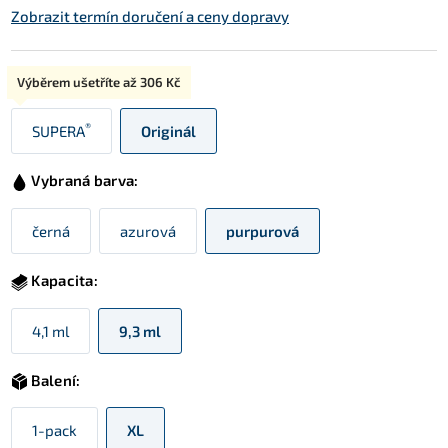
Zobrazit termín doručení a ceny dopravy
Typ:
Výběrem ušetříte až
306 Kč
®
SUPERA
Originál
Vybraná barva:
černá
azurová
purpurová
Kapacita:
4,1 ml
9,3 ml
Balení:
1-pack
XL