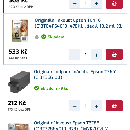
−
+
420 Kč bez DPH
Originální inkoust Epson T04F6
(C13T04F64010, 478XL), šedý, 10,2 ml, XL
Skladem
533 Kč
−
+
441 Kč bez DPH
Originální odpadní nádoba Epson T3661
(C13T366100)
Skladem > 9 ks
212 Kč
−
+
175 Kč bez DPH
Originální inkoust Epson T3788
(C13T37884010, 378), CMYK/LC/LM