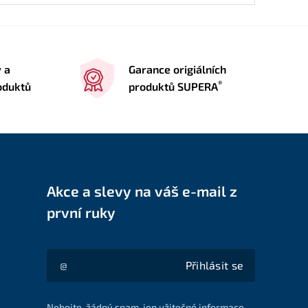
y a
Garance origiálních
®
oduktů
produktů SUPERA
Akce a slevy na váš e-mail z
první ruky
Přihlásit se
Akce a slevy na váš e-mail z první ruky
Nebojte, žádný spam, jen užitečné informace.