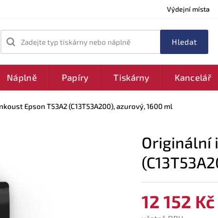
Výdejní místa
Zadejte typ tiskárny nebo náplně
Náplně
Papíry
Tiskárny
Kancelář
inkoust Epson T53A2 (C13T53A200), azurový, 1600 ml
Originální
(C13T53A20
12 152 Kč