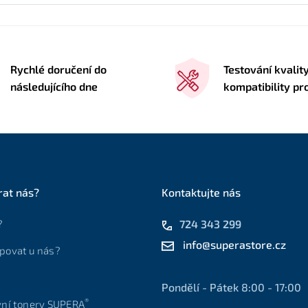
Rychlé doručení do
Testování kvalit
následujícího dne
kompatibility pr
rat nás?
Kontaktujte nás
?
724 343 299
info@superastore.cz
povat u nás?
Pondělí - Pátek 8:00 - 17:00
®
vní tonery SUPERA