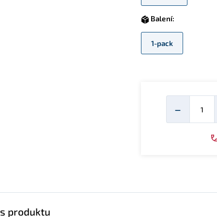
Balení:
1-pack
Mno
−
s produktu