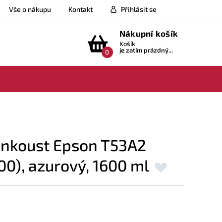
Vše o nákupu
Kontakt
Přihlásit se
Nákupní košík
Košík
je zatím prázdný...
0
 inkoust Epson T53A2
0), azurový, 1600 ml