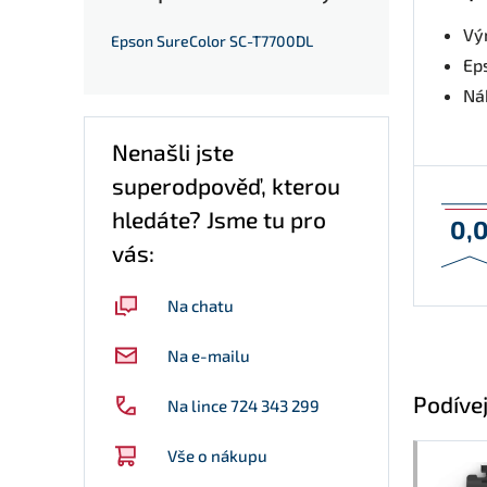
Vý
Epson SureColor SC-T7700DL
Ep
Nák
Nenašli jste
superodpověď, kterou
hledáte? Jsme tu pro
0,
vás:
Na chatu
Na e-mailu
Podívej
Na lince 724 343 299
Vše o nákupu