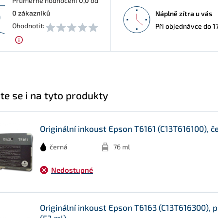
Průměrné hodnocení
0,0
od
0
zákazníků
Náplně zítra u vás
0
Ohodnotit:
Při objednávce do 1
te se i na tyto produkty
Originální inkoust Epson T6161 (C13T616100), č
černá
76 ml
Nedostupné
Originální inkoust Epson T6163 (C13T616300), 
(53 ml)