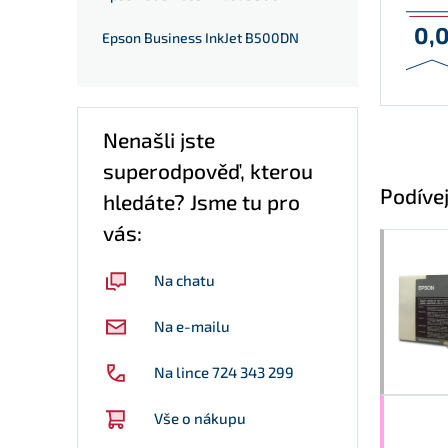
0,
Epson Business InkJet B500DN
Nenašli jste
superodpověď, kterou
Podívej
hledáte? Jsme tu pro
vás:
Na chatu
Na e-mailu
Na lince 724 343 299
Vše o nákupu