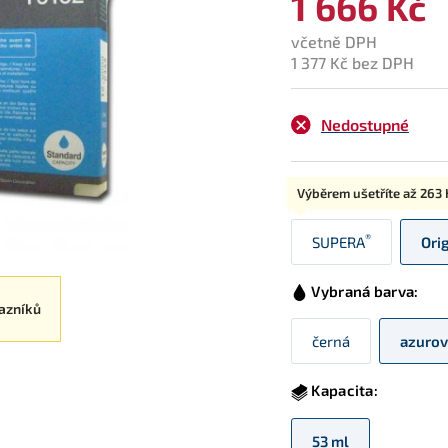
1 666 Kč
včetně DPH
1 377 Kč bez DPH
Nedostupné
Typ:
Výběrem ušetříte až
263 
®
SUPERA
Ori
Vybraná barva:
azníků
černá
azurov
Kapacita:
53 ml