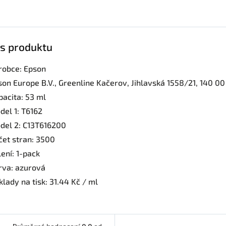
s produktu
robce: Epson
son Europe B.V., Greenline Kačerov, Jihlavská 1558/21, 140 0
pacita: 53 ml
del 1: T6162
del 2: C13T616200
čet stran: 3500
ení: 1-pack
rva: azurová
lady na tisk: 31.44 Kč / ml