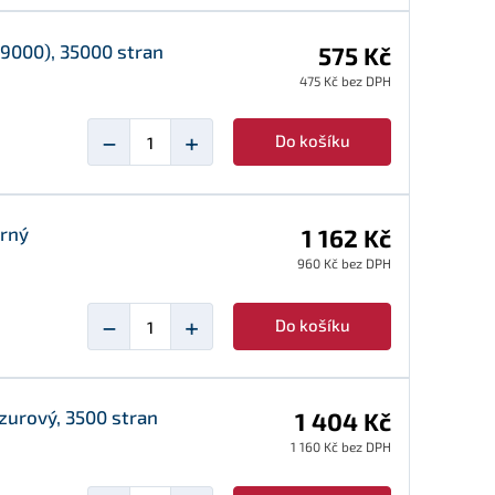
19000), 35000 stran
575 Kč
475 Kč bez DPH
−
+
Do košíku
erný
1 162 Kč
960 Kč bez DPH
−
+
Do košíku
zurový, 3500 stran
1 404 Kč
1 160 Kč bez DPH