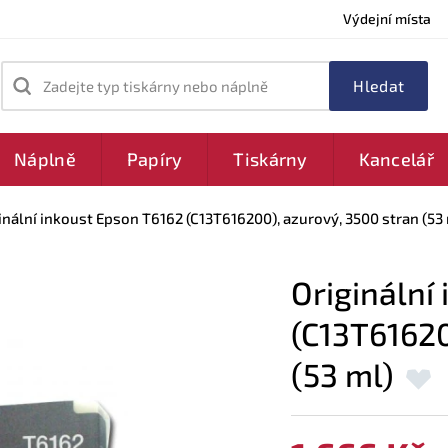
Výdejní místa
Zadejte typ tiskárny nebo náplně
Náplně
Papíry
Tiskárny
Kancelář
inální inkoust Epson T6162 (C13T616200), azurový, 3500 stran (53
Originální
(C13T61620
(53 ml)