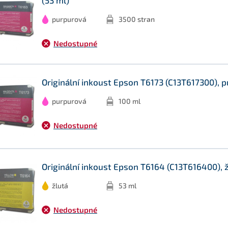
purpurová
3500 stran
Nedostupné
Originální inkoust Epson T6173 (C13T617300), p
purpurová
100 ml
Nedostupné
Originální inkoust Epson T6164 (C13T616400), ž
žlutá
53 ml
Nedostupné