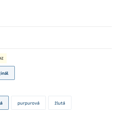
Kč
ginál
á
purpurová
žlutá