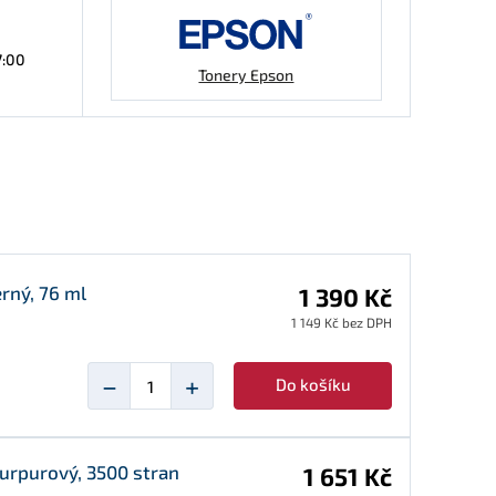
7:00
Tonery Epson
erný, 76 ml
1 390 Kč
1 149 Kč bez DPH
−
+
Do košíku
purpurový, 3500 stran
1 651 Kč