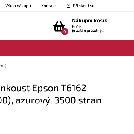
Vše o nákupu
Kontakt
Přihlásit se
Nákupní košík
Košík
je zatím prázdný...
0
 ml)
 inkoust Epson T6162
0), azurový, 3500 stran