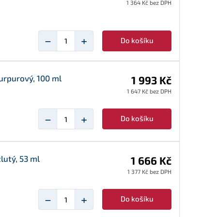
1 364 Kč bez DPH
−
+
Do košíku
urpurový, 100 ml
1 993 Kč
1 647 Kč bez DPH
−
+
Do košíku
lutý, 53 ml
1 666 Kč
1 377 Kč bez DPH
−
+
Do košíku