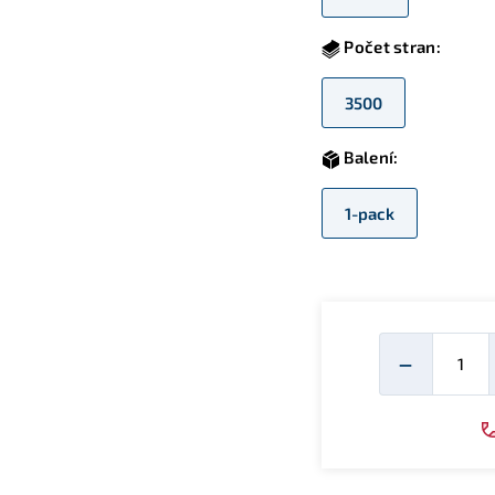
Počet stran:
3500
Balení:
1-pack
Mno
−