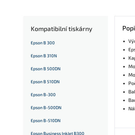
Popi
Kompatibilní tiskárny
Vý
Epson B 300
Ep
Epson B 310N
Ka
Mo
Epson B 500DN
Mo
Epson B 510DN
Po
Bal
Epson B-300
Ba
Epson B-500DN
Nák
Epson B-510DN
Epson Business InkJet B300