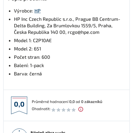
Výrobce:
HP
HP Inc Czech Republic s.r.o., Prague BB Centrum-
Delta Building, Za Brumlovkou 1559/5, Praha,
Česka Republika 140 00, rcgo@hpe.com
Model 1: C2P10AE
Model 2: 651
Počet stran: 600
Balení: 1-pack
Barva: černá
Průměrné hodnocení
0,0
od
0
zákazníků
0,0
Ohodnotit:
Náplně zítra u vás