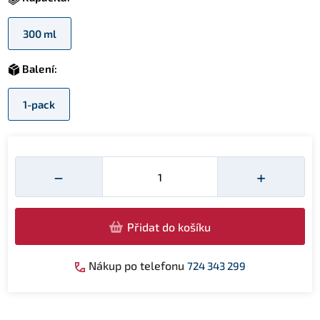
300 ml
Balení:
1-pack
Množství
−
+
Přidat do košíku
Nákup po telefonu
724 343 299