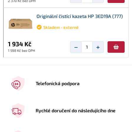
2 370 Kč bez DPH
Originální čistící kazeta HP 3ED19A (777)
Skladem - externě
1 934 Kč
−
+
1 598 Kč bez DPH
Telefonická podpora
Rychlé doručení do následujícího dne