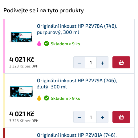
Podívejte se i na tyto produkty
Originální inkoust HP P2V78A (746),
purpurový, 300 ml
Skladem > 9 ks
4 021 Kč
−
+
3 323 Kč bez DPH
Originální inkoust HP P2V79A (746),
žlutý, 300 ml
Skladem > 9 ks
4 021 Kč
−
+
3 323 Kč bez DPH
Originální inkoust HP P2V81A (746),