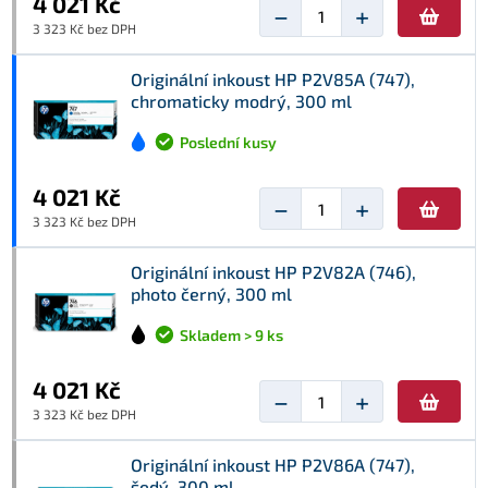
4 021 Kč
−
+
3 323 Kč bez DPH
Originální inkoust HP P2V85A (747),
chromaticky modrý, 300 ml
Poslední kusy
4 021 Kč
−
+
3 323 Kč bez DPH
Originální inkoust HP P2V82A (746),
photo černý, 300 ml
Skladem > 9 ks
4 021 Kč
−
+
3 323 Kč bez DPH
Originální inkoust HP P2V86A (747),
šedý, 300 ml