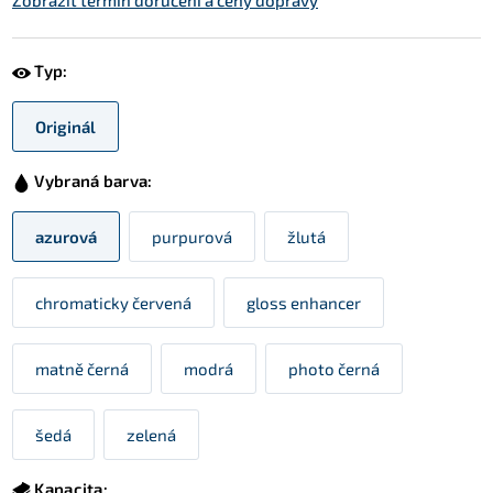
Zobrazit termín doručení a ceny dopravy
Typ:
Originál
Vybraná barva:
azurová
purpurová
žlutá
chromaticky červená
gloss enhancer
matně černá
modrá
photo černá
šedá
zelená
Kapacita: