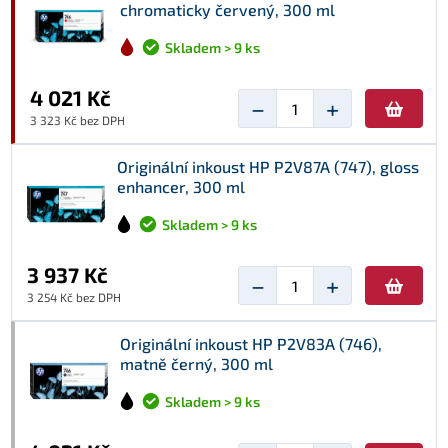
chromaticky červený, 300 ml
Skladem > 9 ks
4 021 Kč
−
+
3 323 Kč bez DPH
Originální inkoust HP P2V87A (747), gloss
enhancer, 300 ml
Skladem > 9 ks
3 937 Kč
−
+
3 254 Kč bez DPH
Originální inkoust HP P2V83A (746),
matně černý, 300 ml
Skladem > 9 ks