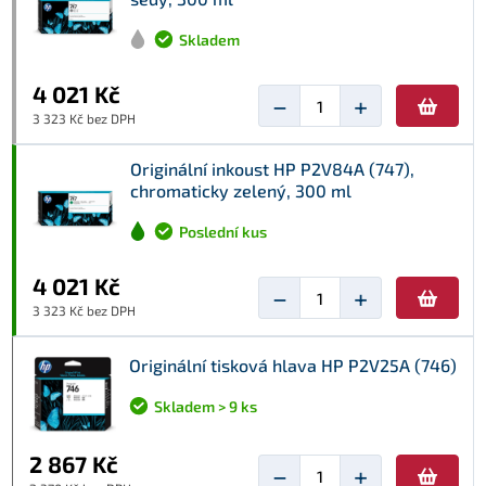
Skladem
4 021 Kč
−
+
3 323 Kč bez DPH
Originální inkoust HP P2V84A (747),
chromaticky zelený, 300 ml
Poslední kus
4 021 Kč
−
+
3 323 Kč bez DPH
Originální tisková hlava HP P2V25A (746)
Skladem > 9 ks
2 867 Kč
−
+