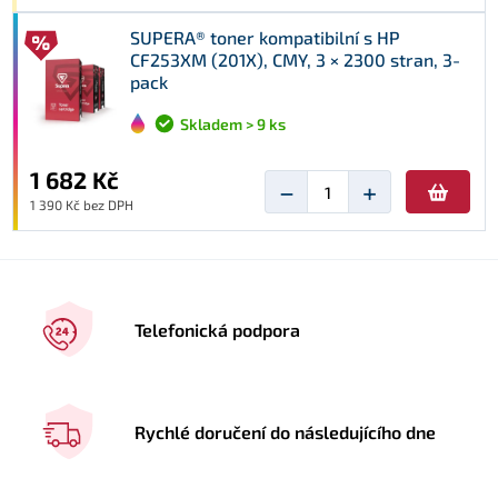
SUPERA® toner kompatibilní s HP
CF253XM (201X), CMY, 3 × 2300 stran, 3-
pack
Skladem > 9 ks
1 682 Kč
−
+
1 390 Kč bez DPH
Telefonická podpora
Rychlé doručení do následujícího dne