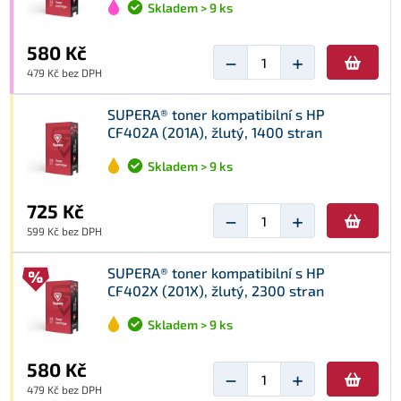
Skladem > 9 ks
580 Kč
−
+
479 Kč bez DPH
SUPERA® toner kompatibilní s HP
CF402A (201A), žlutý, 1400 stran
Skladem > 9 ks
725 Kč
−
+
599 Kč bez DPH
SUPERA® toner kompatibilní s HP
CF402X (201X), žlutý, 2300 stran
Skladem > 9 ks
580 Kč
−
+
479 Kč bez DPH