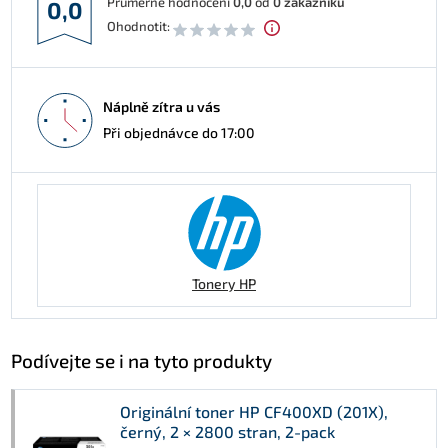
Průměrné hodnocení
0,0
od
0
zákazníků
0,0
Ohodnotit:
Náplně zítra u vás
Při objednávce do 17:00
Tonery HP
Podívejte se i na tyto produkty
Originální toner HP CF400XD (201X),
černý, 2 × 2800 stran, 2-pack