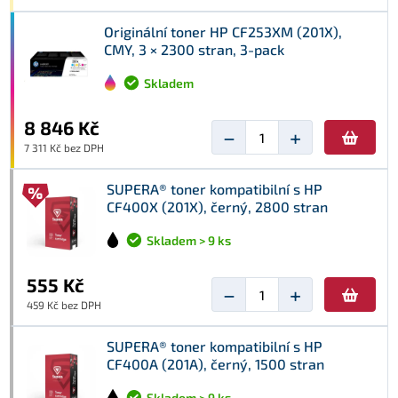
Originální toner HP CF253XM (201X),
CMY, 3 × 2300 stran, 3-pack
Skladem
8 846 Kč
−
+
7 311 Kč bez DPH
SUPERA® toner kompatibilní s HP
CF400X (201X), černý, 2800 stran
Skladem > 9 ks
555 Kč
−
+
459 Kč bez DPH
SUPERA® toner kompatibilní s HP
CF400A (201A), černý, 1500 stran
Skladem > 9 ks