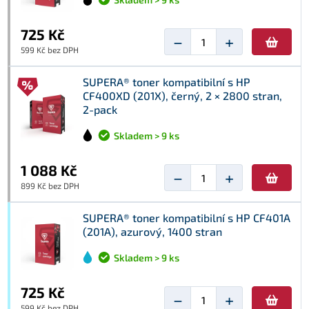
725 Kč
−
+
599 Kč bez DPH
SUPERA® toner kompatibilní s HP
CF400XD (201X), černý, 2 × 2800 stran,
2-pack
Skladem > 9 ks
1 088 Kč
−
+
899 Kč bez DPH
SUPERA® toner kompatibilní s HP CF401A
(201A), azurový, 1400 stran
Skladem > 9 ks
725 Kč
−
+
599 Kč bez DPH