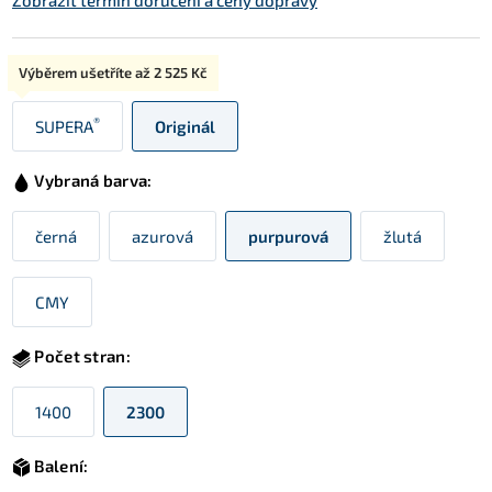
Zobrazit termín doručení a ceny dopravy
Typ:
Výběrem ušetříte až
2 525 Kč
®
SUPERA
Originál
Vybraná barva:
černá
azurová
purpurová
žlutá
CMY
Počet stran:
1400
2300
Balení: