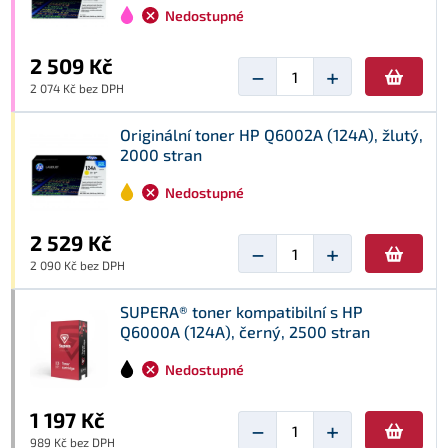
Nedostupné
2 509 Kč
−
+
2 074 Kč bez DPH
Originální toner HP Q6002A (124A), žlutý,
2000 stran
Nedostupné
2 529 Kč
−
+
2 090 Kč bez DPH
SUPERA® toner kompatibilní s HP
Q6000A (124A), černý, 2500 stran
Nedostupné
1 197 Kč
−
+
989 Kč bez DPH