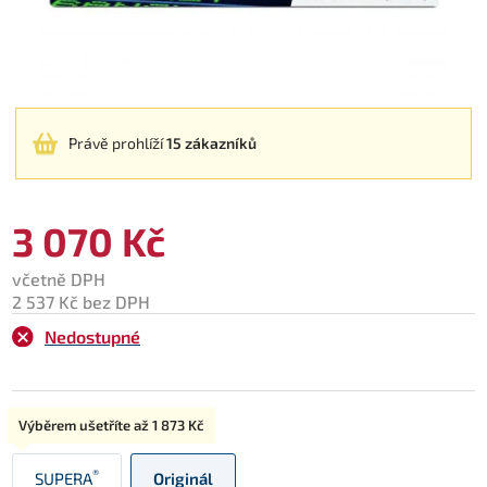
Právě prohlíží
15 zákazníků
3 070 Kč
včetně DPH
2 537 Kč bez DPH
Nedostupné
Typ:
Výběrem ušetříte až
1 873 Kč
®
SUPERA
Originál