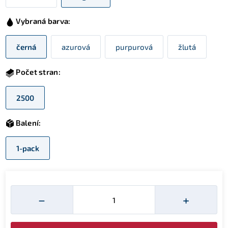
Vybraná barva:
černá
azurová
purpurová
žlutá
Počet stran:
2500
Balení:
1-pack
Množství
−
+