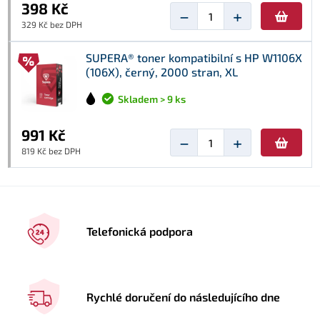
398 Kč
−
+
329 Kč bez DPH
SUPERA® toner kompatibilní s HP W1106X
(106X), černý, 2000 stran, XL
Skladem > 9 ks
991 Kč
−
+
819 Kč bez DPH
Telefonická podpora
Rychlé doručení do následujícího dne