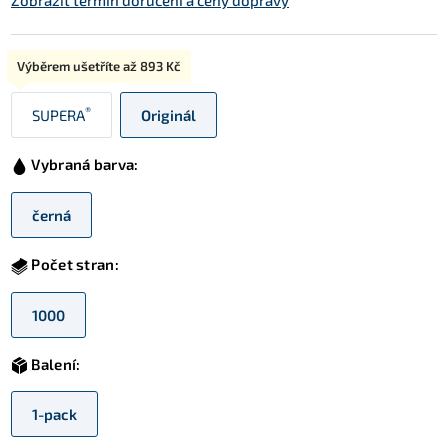
Zobrazit termín doručení a ceny dopravy
Typ:
Výběrem ušetříte až
893 Kč
®
SUPERA
Originál
Vybraná barva:
černá
Počet stran:
1000
Balení:
1-pack