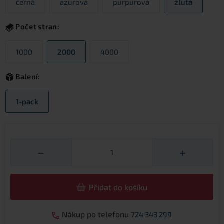
černá
azurová
purpurová
žlutá
Počet stran:
1000
2000
4000
Balení:
1-pack
Množství
−
+
Přidat do košíku
Nákup po telefonu
724 343 299