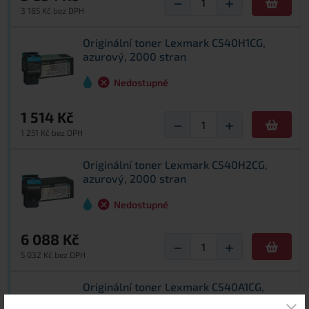
−
+
3 185 Kč bez DPH
Originální toner Lexmark C540H1CG,
azurový, 2000 stran
Nedostupné
1 514 Kč
−
+
1 251 Kč bez DPH
Originální toner Lexmark C540H2CG,
azurový, 2000 stran
Nedostupné
6 088 Kč
−
+
5 032 Kč bez DPH
Originální toner Lexmark C540A1CG,
azurový, 1000 stran