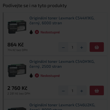
Podívejte se i na tyto produkty
Originální toner Lexmark C544X1KG,
černý, 6000 stran
Nedostupné
864 Kč
−
+
714 Kč bez DPH
Originální toner Lexmark C540H1KG,
černý, 2500 stran
Nedostupné
2 760 Kč
−
+
2 281 Kč bez DPH
Originální toner Lexmark C546U2KG,
černý, 8000 stran