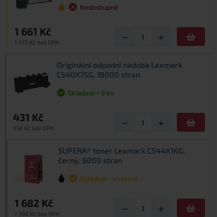
Nedostupné
1 661 Kč
−
+
1 373 Kč bez DPH
Originální odpadní nádoba Lexmark
C540X75G, 18000 stran
Skladem > 9 ks
431 Kč
−
+
356 Kč bez DPH
SUPERA® toner Lexmark C544X1KG,
černý, 6000 stran
Skladem - externě
1 682 Kč
−
+
1 390 Kč bez DPH