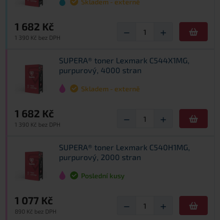
Skladem - externě
1 682 Kč
−
+
1 390 Kč bez DPH
SUPERA® toner Lexmark C544X1MG,
purpurový, 4000 stran
Skladem - externě
1 682 Kč
−
+
1 390 Kč bez DPH
SUPERA® toner Lexmark C540H1MG,
purpurový, 2000 stran
Poslední kusy
1 077 Kč
−
+
890 Kč bez DPH