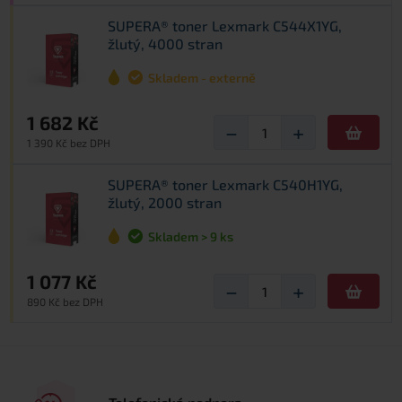
SUPERA® toner Lexmark C544X1YG,
žlutý, 4000 stran
Skladem - externě
1 682 Kč
−
+
1 390 Kč bez DPH
SUPERA® toner Lexmark C540H1YG,
žlutý, 2000 stran
Skladem > 9 ks
1 077 Kč
−
+
890 Kč bez DPH