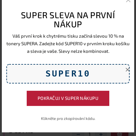
Nedostupné
SUPER SLEVA NA PRVNÍ
NÁKUP
1 619 Kč
−
+
1 338 Kč bez DPH
Váš první krok k chytrému tisku začíná slevou 10 % na
tonery SUPERA. Zadejte kód SUPER10 v prvním kroku košíku
Originální toner Lexmark C540H1MG,
purpurový, 2000 stran
a sleva je vaše. Slevy nelze kombinovat.
Nedostupné
×
SUPER10
3 293 Kč
−
+
2 722 Kč bez DPH
Originální toner Lexmark C544X1MG,
POKRAČUJ V SUPER NÁKUPU
purpurový, 4000 stran
Nedostupné
Klikněte pro zkopírování kódu.
5 691 Kč
−
+