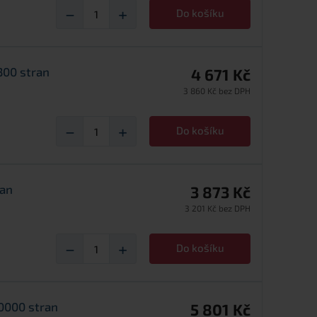
−
+
Do košíku
300 stran
4 671 Kč
3 860 Kč bez DPH
−
+
Do košíku
ran
3 873 Kč
3 201 Kč bez DPH
−
+
Do košíku
10000 stran
5 801 Kč