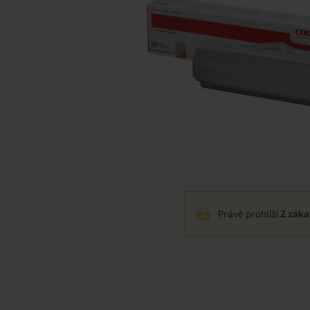
Právě prohlíží
2 záka