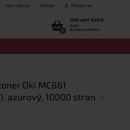
Vše o nákupu
Kontakt
Přihlásit se
Nákupní košík
Košík
je zatím prázdný...
0
 toner Oki MC861
, azurový, 10000 stran