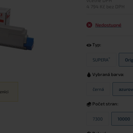
včetně DPH
4 794 Kč bez DPH
Nedostupné
Typ:
®
SUPERA
Ori
Vybraná barva:
černá
azurov
zníci
Počet stran:
7300
10000