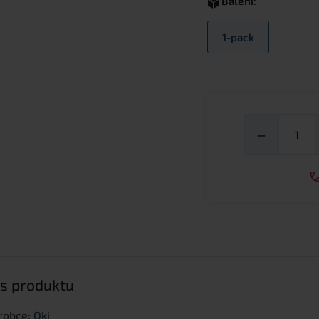
Balení:
1-pack
Mno
−
s produktu
robce:
Oki