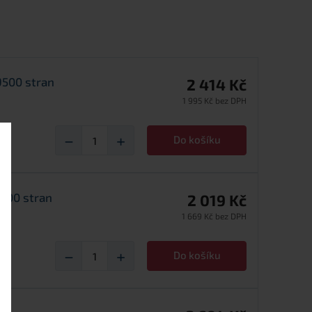
9500 stran
2 414 Kč
1 995 Kč bez DPH
−
+
Do košíku
7000 stran
2 019 Kč
1 669 Kč bez DPH
−
+
Do košíku