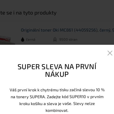
te se i na tyto produkty
Originální toner Oki MC861 (44059256), černý, 
černá
9500 stran
Skladem - externě
SUPER SLEVA NA PRVNÍ
Originální toner Oki MC851 (44059168), černý, 
NÁKUP
černá
7000 stran
Váš první krok k chytrému tisku začíná slevou 10 %
Poslední kus
na tonery SUPERA. Zadejte kód SUPER10 v prvním
kroku košíku a sleva je vaše. Slevy nelze
kombinovat.