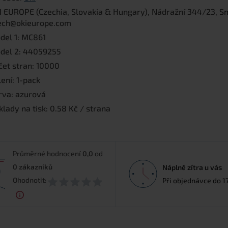
I EUROPE (Czechia, Slovakia & Hungary), Nádražní 344/23, Sm
ech@okieurope.com
del 1: MC861
del 2: 44059255
čet stran: 10000
ení: 1-pack
rva: azurová
lady na tisk: 0.58 Kč / strana
Průměrné hodnocení
0,0
od
0
zákazníků
Náplně zítra u vás
0
Ohodnotit:
Při objednávce do 1