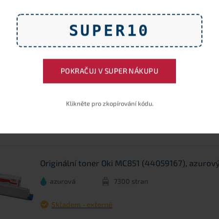
Originální válec Oki 44064012, černý, 20000 st
černá
20000 stran
SUPER10
Skladem - externě
POKRAČUJ V SUPER NÁKUPU
Originální válec Oki 44064011, azurový, 20000 
azurová
20000 stran
Klikněte pro zkopírování kódu.
Skladem - externě
Originální toner Oki MC851 (44059167), azurový
azurová
7300 stran
Skladem - externě