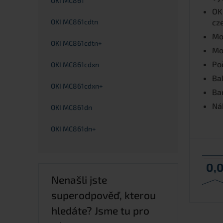
OKI MC861
OK
OKI MC861cdtn
cz
Mo
OKI MC861cdtn+
Mo
Po
OKI MC861cdxn
Bal
OKI MC861cdxn+
Ba
Nák
OKI MC861dn
OKI MC861dn+
0,
Nenašli jste
superodpověď, kterou
hledáte? Jsme tu pro