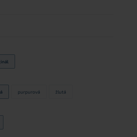
ginál
á
purpurová
žlutá