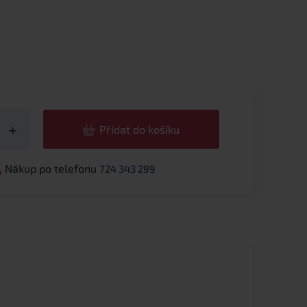
žství
+
Přidat do košíku
Nákup po telefonu
724 343 299