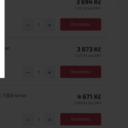
ran
3 694 Kč
×
3 053 Kč bez DPH
−
+
Do košíku
stran
3 873 Kč
3 201 Kč bez DPH
−
+
Do košíku
, 7300 stran
4 671 Kč
3 860 Kč bez DPH
−
+
Do košíku