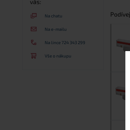
vás:
Podívej
Na chatu
Na e-mailu
Na lince 724 343 299
Vše o nákupu