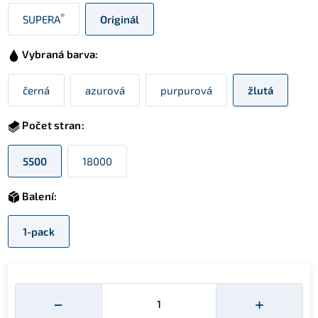
®
SUPERA
Originál
Vybraná barva:
černá
azurová
purpurová
žlutá
Počet stran:
5500
18000
Balení:
1-pack
Množství
−
+