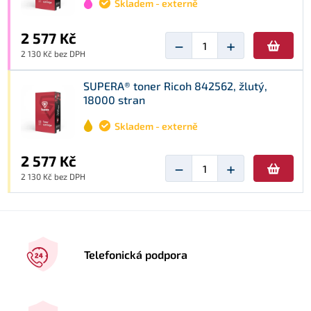
Skladem - externě
2 577 Kč
−
+
2 130 Kč bez DPH
SUPERA® toner Ricoh 842562, žlutý,
18000 stran
Skladem - externě
2 577 Kč
−
+
2 130 Kč bez DPH
Telefonická podpora