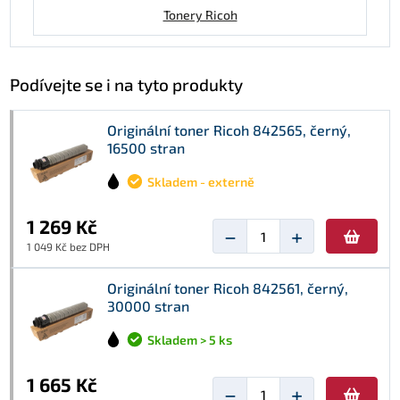
Tonery Ricoh
Podívejte se i na tyto produkty
Originální toner Ricoh 842565, černý,
16500 stran
Skladem - externě
1 269 Kč
−
+
1 049 Kč bez DPH
Originální toner Ricoh 842561, černý,
30000 stran
Skladem > 5 ks
1 665 Kč
−
+