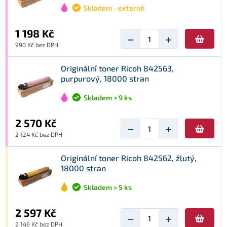
Skladem - externě
1 198 Kč
−
+
990 Kč bez DPH
Originální toner Ricoh 842563,
purpurový, 18000 stran
Skladem > 9 ks
2 570 Kč
−
+
2 124 Kč bez DPH
Originální toner Ricoh 842562, žlutý,
18000 stran
Skladem > 5 ks
2 597 Kč
−
+
2 146 Kč bez DPH