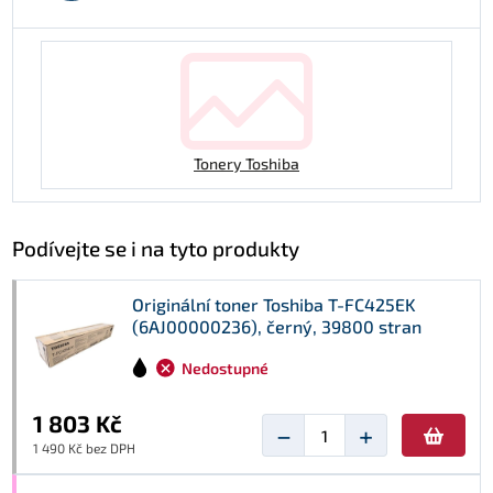
Tonery Toshiba
Podívejte se i na tyto produkty
Originální toner Toshiba T-FC425EK
(6AJ00000236), černý, 39800 stran
Nedostupné
1 803 Kč
−
+
1 490 Kč bez DPH