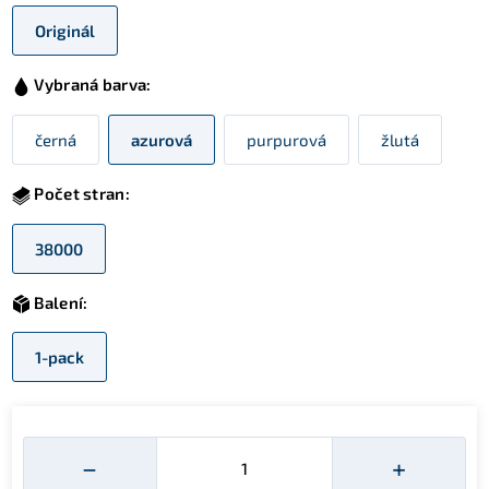
Originál
Vybraná barva:
černá
azurová
purpurová
žlutá
Počet stran:
38000
Balení:
1-pack
Množství
−
+