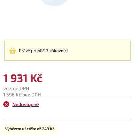
Právě prohlíží
3 zákazníci
1 931 Kč
včetně DPH
1 596 Kč bez DPH
Nedostupné
Typ:
Výběrem ušetříte až
249 Kč