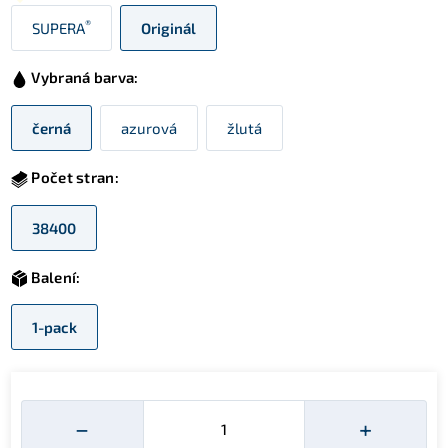
®
SUPERA
Originál
Vybraná barva:
černá
azurová
žlutá
Počet stran:
38400
Balení:
1-pack
Množství
−
+