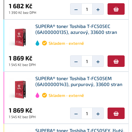
1 682 Kč
−
+
1 390 Kč bez DPH
SUPERA® toner Toshiba T-FC505EC
(6AJ00000135), azurový, 33600 stran
Skladem - externě
1 869 Kč
−
+
1 545 Kč bez DPH
SUPERA® toner Toshiba T-FC505EM
(6AJ00000143), purpurový, 33600 stran
Skladem - externě
1 869 Kč
−
+
1 545 Kč bez DPH
SUPERA® toner Toshiba T-FC505EY, žlutý,