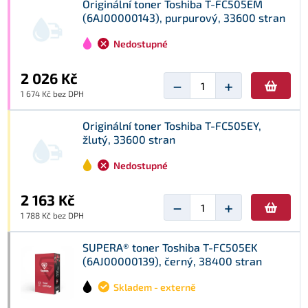
Originální toner Toshiba T-FC505EM
(6AJ00000143), purpurový, 33600 stran
Nedostupné
2 026 Kč
−
+
1 674 Kč bez DPH
Originální toner Toshiba T-FC505EY,
žlutý, 33600 stran
Nedostupné
2 163 Kč
−
+
1 788 Kč bez DPH
SUPERA® toner Toshiba T-FC505EK
(6AJ00000139), černý, 38400 stran
Skladem - externě