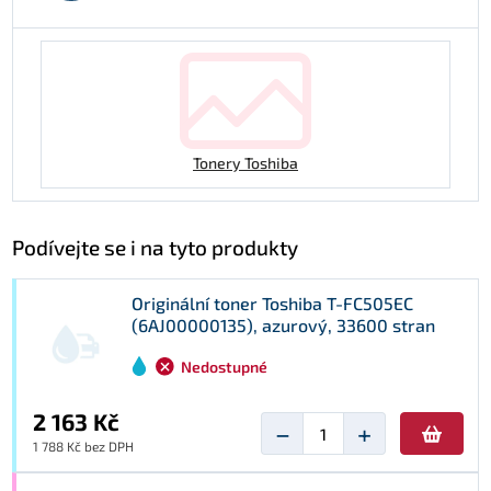
Tonery Toshiba
Podívejte se i na tyto produkty
Originální toner Toshiba T-FC505EC
(6AJ00000135), azurový, 33600 stran
Nedostupné
2 163 Kč
−
+
1 788 Kč bez DPH