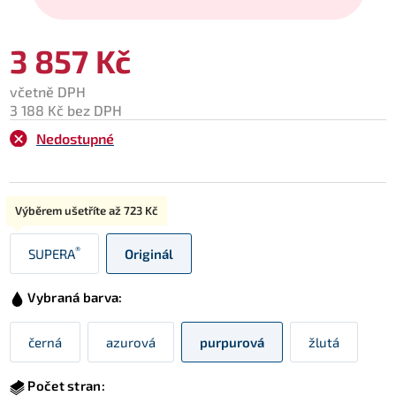
3 857 Kč
včetně DPH
3 188 Kč bez DPH
Nedostupné
Typ:
Výběrem ušetříte až
723 Kč
®
SUPERA
Originál
Vybraná barva:
černá
azurová
purpurová
žlutá
Počet stran: