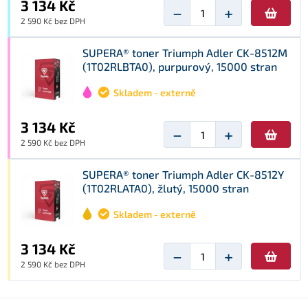
3 134 Kč
−
+
2 590 Kč bez DPH
SUPERA® toner Triumph Adler CK-8512M
(1T02RLBTA0), purpurový, 15000 stran
Skladem - externě
3 134 Kč
−
+
2 590 Kč bez DPH
SUPERA® toner Triumph Adler CK-8512Y
(1T02RLATA0), žlutý, 15000 stran
Skladem - externě
3 134 Kč
−
+
2 590 Kč bez DPH