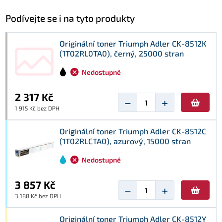
Podívejte se i na tyto produkty
Originální toner Triumph Adler CK-8512K
(1T02RL0TA0), černý, 25000 stran
Nedostupné
2 317 Kč
−
+
1 915 Kč bez DPH
Originální toner Triumph Adler CK-8512C
(1T02RLCTA0), azurový, 15000 stran
Nedostupné
3 857 Kč
−
+
3 188 Kč bez DPH
Originální toner Triumph Adler CK-8512Y