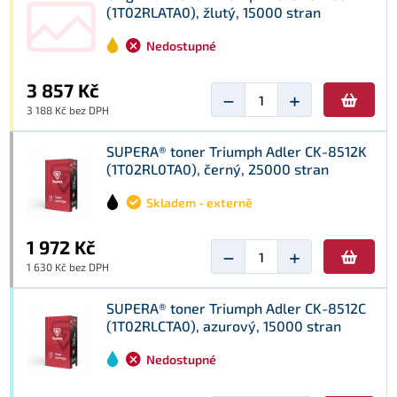
(1T02RLATA0), žlutý, 15000 stran
Nedostupné
3 857 Kč
−
+
3 188 Kč bez DPH
SUPERA® toner Triumph Adler CK-8512K
(1T02RL0TA0), černý, 25000 stran
Skladem - externě
1 972 Kč
−
+
1 630 Kč bez DPH
SUPERA® toner Triumph Adler CK-8512C
(1T02RLCTA0), azurový, 15000 stran
Nedostupné