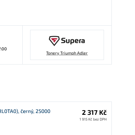
7:00
Tonery Triumph Adler
RL0TA0), černý, 25000
2 317 Kč
1 915 Kč bez DPH