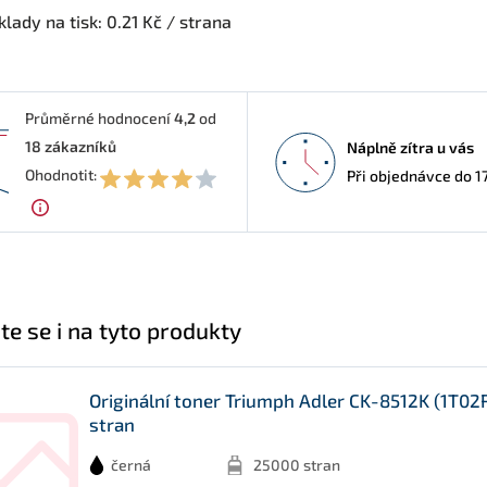
lady na tisk: 0.21 Kč / strana
Průměrné hodnocení
4,2
od
18
zákazníků
Náplně zítra u vás
2
Ohodnotit:
Při objednávce do 1
te se i na tyto produkty
Originální toner Triumph Adler CK-8512K (1T02
stran
černá
25000 stran