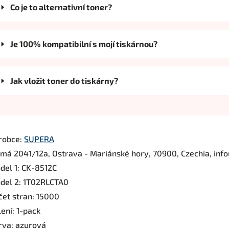
Co je to alternativní toner?
Je 100% kompatibilní s mojí tiskárnou?
Jak vložit toner do tiskárny?
robce:
SUPERA
rmá 2041/12a, Ostrava - Mariánské hory, 70900, Czechia, inf
del 1: CK-8512C
del 2: 1T02RLCTA0
čet stran: 15000
ení: 1-pack
rva: azurová