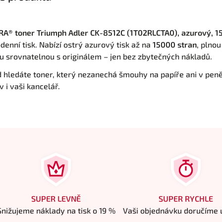
A® toner Triumph Adler CK-8512C (1T02RLCTA0), azurový, 1
denní tisk. Nabízí ostrý azurový tisk až na
15000 stran
, plnou
tu srovnatelnou s originálem – jen bez zbytečných nákladů.
 hledáte toner, který nezanechá šmouhy na papíře ani v pen
 i vaši kancelář.
SUPER LEVNĚ
SUPER RYCHLE
Snižujeme náklady na tisk o 19 %
Vaši objednávku doručíme u