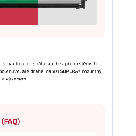
 – s kvalitou originálu, ale bez přemrštěných
polehlivé, ale drahé, nabízí
SUPERA®
rozumný
u a výkonem.
 (FAQ)