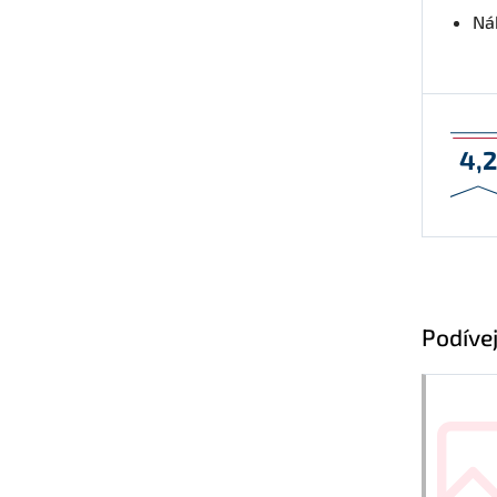
Nák
4,
Podívej