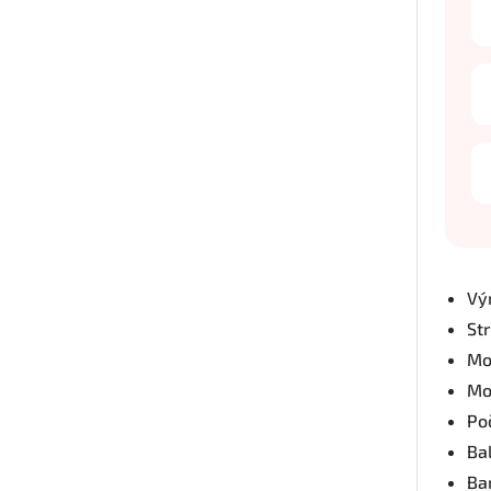
Vý
St
Mo
Mo
Po
Bal
Ba