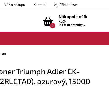
Vše o nákupu
Kontakt
Přihlásit se
Nákupní košík
Košík
je zatím prázdný...
0
tran
ner Triumph Adler CK-
2RLCTA0), azurový, 15000