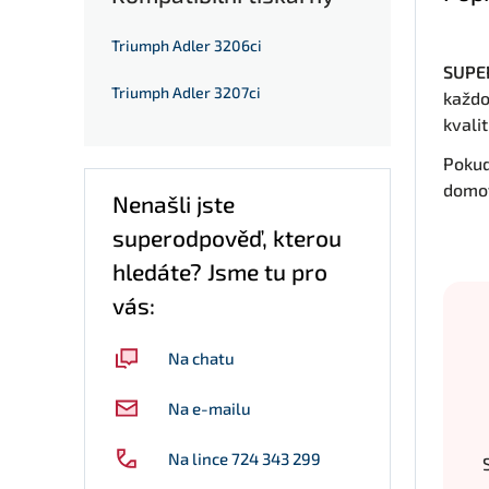
Triumph Adler 3206ci
SUPER
Triumph Adler 3207ci
každo
kvali
Pokud
domov
Nenašli jste
superodpověď, kterou
hledáte? Jsme tu pro
vás:
Na chatu
Na e-mailu
Na lince 724 343 299