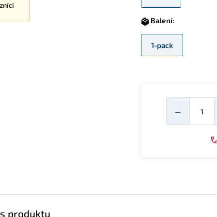
zníci
Balení:
1-pack
Mno
−
s produktu