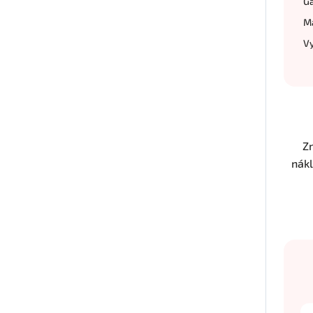
Ga
Ma
Vy
Z
nákl