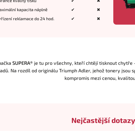
rance kvality tisku
✔
✖
ximální kapacita náplně
✔
✖
řízení reklamace do 24 hod.
✔
✖
načka
SUPERA®
je tu pro všechny, kteří chtějí tisknout chytře
adů. Na rozdíl od originálu Triumph Adler, jehož tonery jsou s
kompromis mezi cenou, kvalito
Nejčastější dotazy