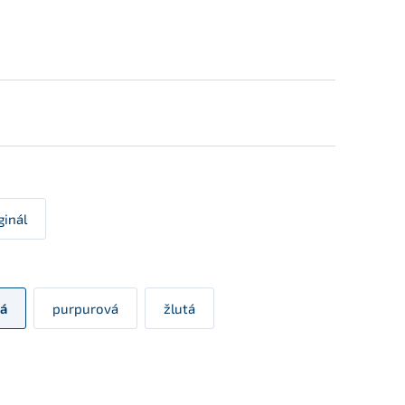
ginál
á
purpurová
žlutá