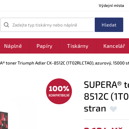
Výdejní místa
Zadejte typ tiskárny nebo náplně
Náplně
Papíry
Tiskárny
Kancelář
® toner Triumph Adler CK-8512C (1T02RLCTA0), azurový, 15000 s
SUPERA® to
8512C (1T0
stran