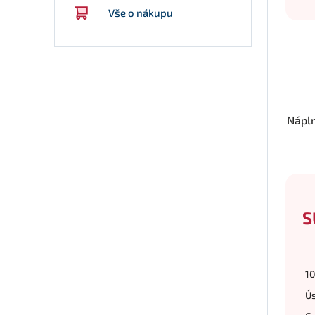
Vše o nákupu
Nápl
S
10
Ús