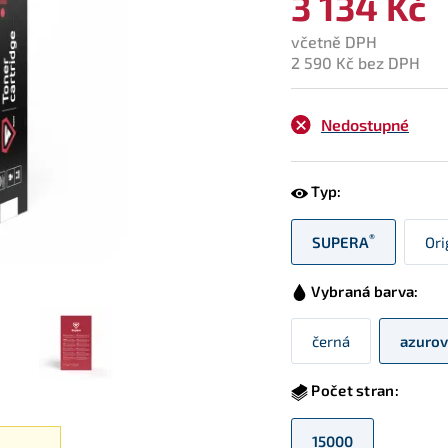
3 134 Kč
včetně DPH
2 590 Kč bez DPH
Nedostupné
Typ:
®
SUPERA
Ori
Vybraná barva:
černá
azurov
Počet stran:
15000