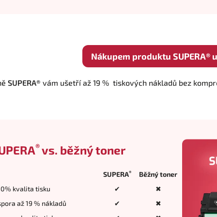
Nákupem produktu SUPERA® uš
ně
SUPERA®
vám ušetří až 19 % tiskových nákladů bez komprom
®
UPERA
vs. běžný toner
®
SUPERA
Běžný toner
0% kvalita tisku
✔
✖
pora až 19 % nákladů
✔
✖