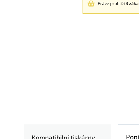
Právě prohlíží
3 záka
Popi
Kompatibilní tiskárny