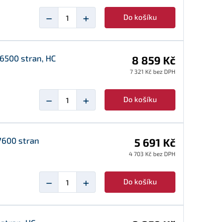
−
+
Do košíku
16500 stran, HC
8 859 Kč
7 321 Kč bez DPH
−
+
Do košíku
7600 stran
5 691 Kč
4 703 Kč bez DPH
−
+
Do košíku