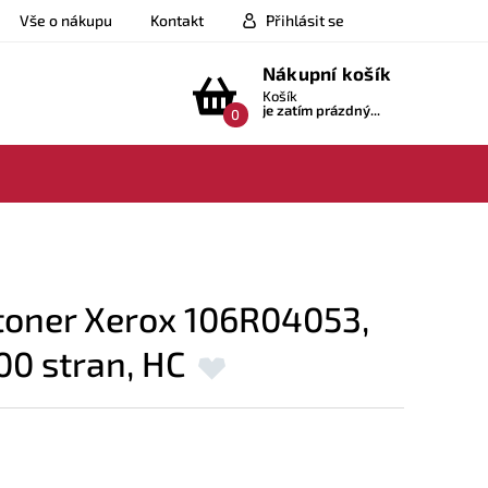
Vše o nákupu
Kontakt
Přihlásit se
Nákupní košík
Košík
je zatím prázdný...
0
 toner Xerox 106R04053,
00 stran, HC