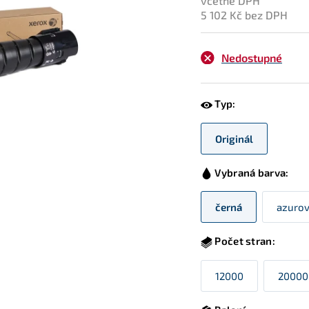
včetně DPH
5 102 Kč bez DPH
Nedostupné
Typ:
Originál
Vybraná barva:
černá
azuro
Počet stran:
12000
20000