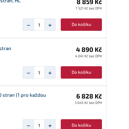
 stran, HC
8 859 Kč
7 321 Kč bez DPH
−
+
Do košíku
stran
4 890 Kč
4 041 Kč bez DPH
−
+
Do košíku
 stran (1 pro každou
6 828 Kč
5 643 Kč bez DPH
−
+
Do košíku