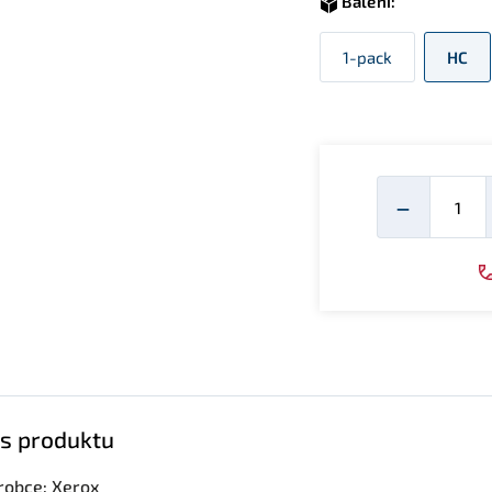
Balení:
1-pack
HC
Mno
−
s produktu
robce: Xerox