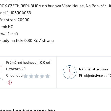
ROX CZECH REPUBLIC s.r.o.budova Vista House, Na Pankráci 1
del 1: 106R04053
čet stran: 20900
lení: HC
rva: černá
lady na tisk: 0.30 Kč / strana
Průměrné hodnocení
0,0
od
0
zákazníků
Náplně zítra u vás
0
Ohodnotit:
Při objednávce do 1
te se i na tyto produkty