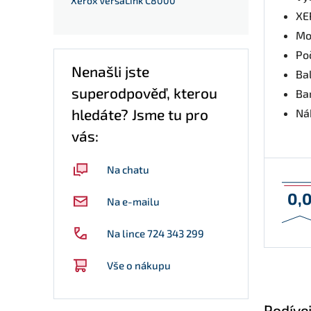
Xerox VersaLink C8000
XE
Mo
Po
Nenašli jste
Ba
superodpověď, kterou
Ba
hledáte? Jsme tu pro
Nák
vás:
Na chatu
0,
Na e-mailu
Na lince 724 343 299
Vše o nákupu
Podívej