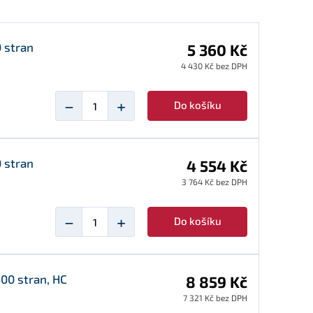
0 stran
5 360 Kč
4 430 Kč bez DPH
−
+
Do košíku
0 stran
4 554 Kč
3 764 Kč bez DPH
−
+
Do košíku
500 stran, HC
8 859 Kč
7 321 Kč bez DPH