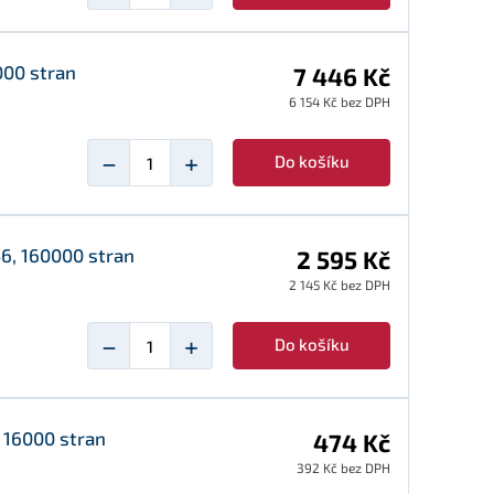
000 stran
7 446 Kč
6 154 Kč bez DPH
−
+
Do košíku
56, 160000 stran
2 595 Kč
2 145 Kč bez DPH
−
+
Do košíku
 16000 stran
474 Kč
392 Kč bez DPH