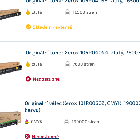
Originální toner Xerox 106R04056, žlutý, 16500
žlutá
16500 stran
Skladem - externě
Originální toner Xerox 106R04044, žlutý, 7600 
žlutá
7600 stran
Nedostupné
Originální válec Xerox 101R00602, CMYK, 190000
barvu)
CMYK
190000 stran
Nedostupné