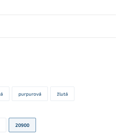
vá
purpurová
žlutá
20900