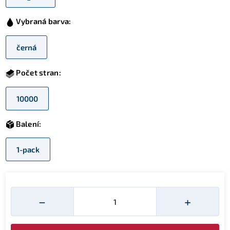
Vybraná barva:
černá
Počet stran:
10000
Balení:
1-pack
Množství
−
+