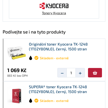
Tonery Kyocera
Podívejte se i na tyto produkty
Originální toner Kyocera TK-1248
(1T02Y80NL0), černý, 1500 stran
Skladem - externě
1 069 Kč
−
+
883 Kč bez DPH
SUPERA® toner Kyocera TK-1248
(1T02Y80NL0), černý, 1500 stran
Skladem - externě