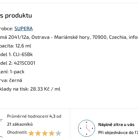
s produktu
robce:
SUPERA
rmá 2041/12a, Ostrava - Mariánské hory, 70900, Czechia, inf
acita: 12,6 ml
del 1: CLI-65Bk
del 2: 4215C001
ení: 1-pack
rva: černá
lady na tisk: 28.33 Kč / ml
Průměrné hodnocení
4,3
od
21
zákazníků
Náplně zítra u vás
3
Ohodnotit:
Při objednávce do 1