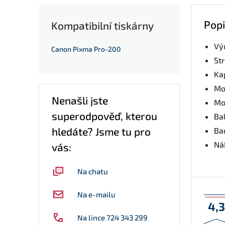
Popi
Kompatibilní tiskárny
Vý
Canon Pixma Pro-200
St
Kap
Mo
Nenašli jste
Mo
superodpověď, kterou
Bal
hledáte? Jsme tu pro
Ba
Nák
vás:
Na chatu
Na e-mailu
4,
Na lince 724 343 299