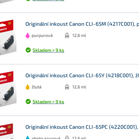
Originální inkoust Canon CLI-65M (4217C001), 
purpurová
12,6 ml
Skladem > 9 ks
Originální inkoust Canon CLI-65Y (4218C001), žl
žlutá
12,6 ml
Skladem > 9 ks
Originální inkoust Canon CLI-65PC (4220C001),
photo azurová
12,6 ml