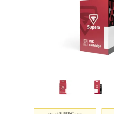
®
Inkoust SUPERA
dnes