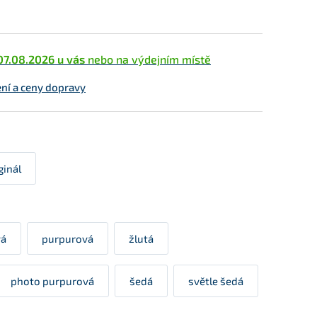
07.08.2026 u vás
nebo na výdejním místě
ní a ceny dopravy
ginál
vá
purpurová
žlutá
photo purpurová
šedá
světle šedá