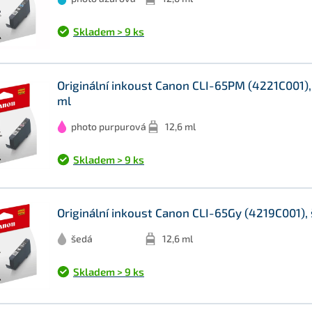
Skladem > 9 ks
Originální inkoust Canon CLI-65PM (4221C001),
ml
photo purpurová
12,6 ml
Skladem > 9 ks
Originální inkoust Canon CLI-65Gy (4219C001), 
šedá
12,6 ml
Skladem > 9 ks