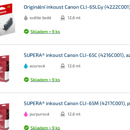
Originální inkoust Canon CLI-65LGy (4222C001),
světle šedá
12,6 ml
Skladem > 9 ks
SUPERA® inkoust Canon CLI-65C (4216C001), az
azurová
12,6 ml
Skladem > 9 ks
SUPERA® inkoust Canon CLI-65M (4217C001), p
purpurová
12,6 ml
Skladem > 9 ks