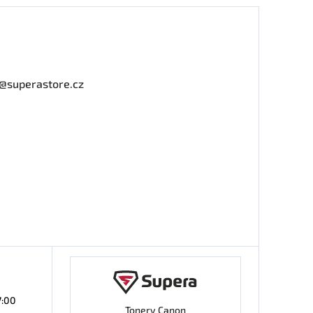
o@superastore.cz
7:00
Tonery Canon