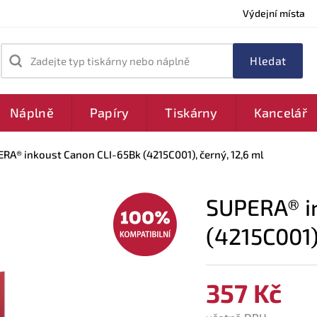
Výdejní místa
Zadejte typ tiskárny nebo náplně
Náplně
Papíry
Tiskárny
Kancelář
RA® inkoust Canon CLI-65Bk (4215C001), černý, 12,6 ml
SUPERA® i
(4215C001)
357 Kč