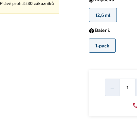
Právě prohlíží
30 zákazníků
12,6 ml
Balení:
1-pack
Mno
−