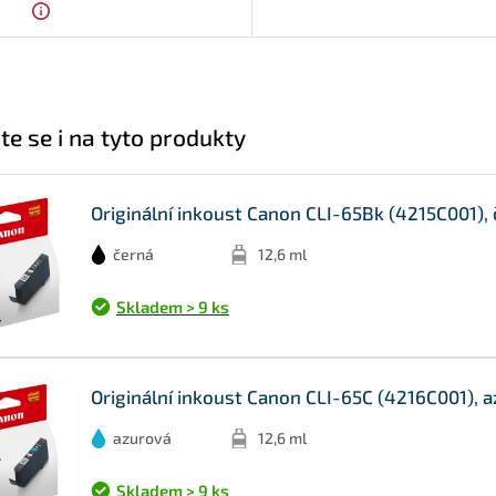
te se i na tyto produkty
Originální inkoust Canon CLI-65Bk (4215C001), 
černá
12,6 ml
Skladem > 9 ks
Originální inkoust Canon CLI-65C (4216C001), a
azurová
12,6 ml
Skladem > 9 ks