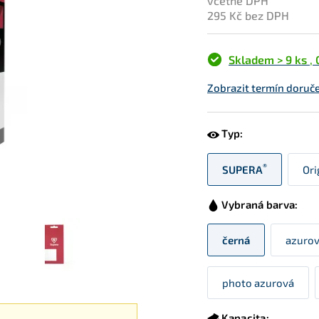
včetně DPH
295 Kč bez DPH
Skladem > 9 ks
,
Zobrazit termín doruče
Typ:
®
SUPERA
Ori
Vybraná barva:
černá
azuro
photo azurová
Kapacita: