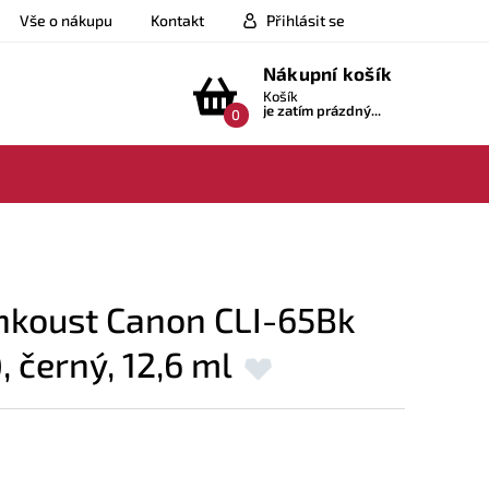
Vše o nákupu
Kontakt
Přihlásit se
Nákupní košík
Košík
je zatím prázdný...
0
nkoust Canon CLI-65Bk
, černý, 12,6 ml