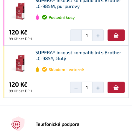
SUPERA® inkoust kompatibilní s Brother
LC-985M, purpurový
Poslední kusy
120 Kč
−
+
99 Kč bez DPH
SUPERA® inkoust kompatibilní s Brother
LC-985Y, žlutý
Skladem - externě
120 Kč
−
+
99 Kč bez DPH
Telefonická podpora