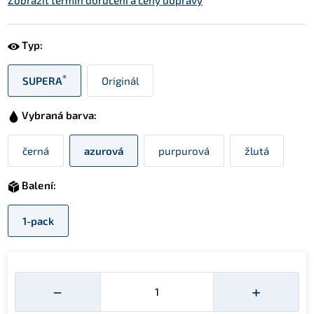
Zobrazit termín doručení a ceny dopravy
Typ:
®
SUPERA
Originál
Vybraná barva:
černá
azurová
purpurová
žlutá
Balení:
1-pack
Množství
−
+