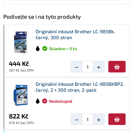
Podívejte se i na tyto produkty
Originální inkoust Brother LC-985Bk,
černý, 300 stran
Skladem > 9 ks
444 Kč
−
+
367 Kč bez DPH
Originální inkoust Brother LC-985BKBP2,
černý, 2 × 300 stran, 2-pack
Nedostupné
822 Kč
−
+
679 Kč bez DPH