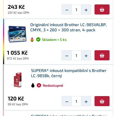
243 Kč
−
+
201 Kč bez DPH
Originální inkoust Brother LC-985VALBP,
CMYK, 3 × 260 + 300 stran, 4-pack
Skladem > 5 ks
1 055 Kč
−
+
872 Kč bez DPH
SUPERA® inkoust kompatibilní s Brother
LC-985Bk, černý
Nedostupné
120 Kč
−
+
99 Kč bez DPH