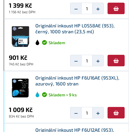
1 399 Kč
−
+
1 156 Kč bez DPH
Originální inkoust HP L0S58AE (953),
černý, 1000 stran (23,5 ml)
Skladem
901 Kč
−
+
745 Kč bez DPH
Originální inkoust HP F6U16AE (953XL),
azurový, 1600 stran
Skladem > 9 ks
1 009 Kč
−
+
834 Kč bez DPH
Originální inkoust HP F6U12AE (953),