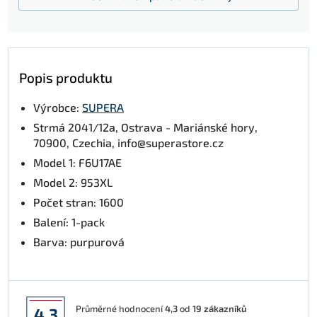
Popis produktu
Výrobce:
SUPERA
Strmá 2041/12a, Ostrava - Mariánské hory,
70900, Czechia, info@superastore.cz
Model 1: F6U17AE
Model 2: 953XL
Počet stran: 1600
Balení: 1-pack
Barva: purpurová
Průměrné hodnocení
4,3
od
19
zákazníků
4,3