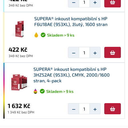
−
+
349 Kč bez DPH
SUPERA® inkoust kompatibilní s HP
F6U18AE (953XL), žlutý, 1600 stran
Skladem > 9 ks
422 Kč
−
+
349 Kč bez DPH
SUPERA® inkoust kompatibilní s HP
3HZ52AE (953XL), CMYK, 2000/1600
stran, 4-pack
Skladem > 9 ks
1 632 Kč
−
+
1 349 Kč bez DPH