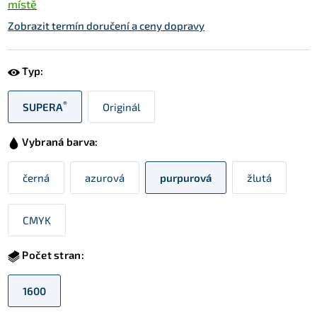
místě
Zobrazit termín doručení a ceny dopravy
Typ:
®
SUPERA
Originál
Vybraná barva:
černá
azurová
purpurová
žlutá
CMYK
Počet stran:
1600