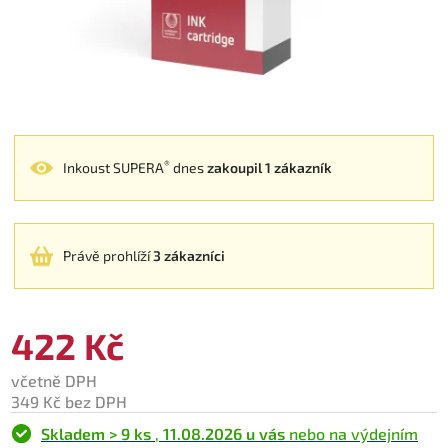
®
Inkoust SUPERA
dnes
zakoupil 1 zákazník
Právě prohlíží
3 zákazníci
422 Kč
včetně DPH
349 Kč bez DPH
Skladem > 9 ks
,
11.08.2026 u vás
nebo na výdejním