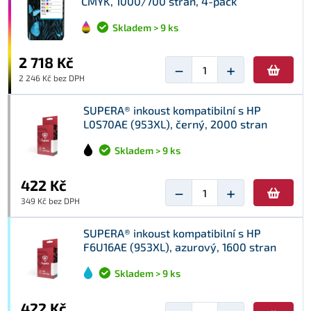
CMYK, 1000/700 stran, 4-pack
Skladem > 9 ks
2 718 Kč
−
+
2 246 Kč bez DPH
SUPERA® inkoust kompatibilní s HP
L0S70AE (953XL), černý, 2000 stran
Skladem > 9 ks
422 Kč
−
+
349 Kč bez DPH
SUPERA® inkoust kompatibilní s HP
F6U16AE (953XL), azurový, 1600 stran
Skladem > 9 ks
422 Kč