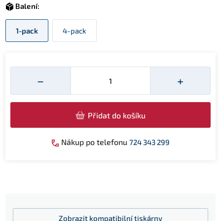
Balení:
1-pack
4-pack
Množství
−
+
Přidat do košíku
Nákup po telefonu
724 343 299
Zobrazit
kompatibilní tiskárny