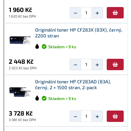
1 960 Kč
−
+
1 620 Kč bez DPH
Originální toner HP CF283X (83X), černý,
2200 stran
Skladem > 9 ks
2 448 Kč
−
+
2 023 Kč bez DPH
Originální toner HP CF283AD (83A),
černý, 2 × 1500 stran, 2-pack
Skladem > 9 ks
3 728 Kč
−
+
3 081 Kč bez DPH