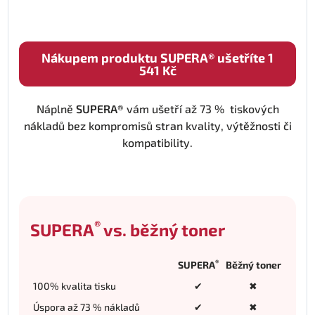
Nákupem produktu SUPERA® ušetříte 1
541 Kč
Náplně
SUPERA®
vám ušetří až 73 % tiskových
nákladů bez kompromisů stran kvality, výtěžnosti či
kompatibility.
®
SUPERA
vs. běžný toner
®
SUPERA
Běžný toner
100% kvalita tisku
✔
✖
Úspora až 73 % nákladů
✔
✖