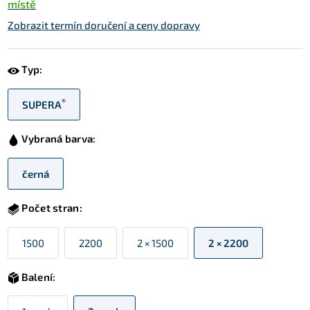
místě
Zobrazit termín doručení a ceny dopravy
Typ:
®
SUPERA
Vybraná barva:
černá
Počet stran:
1500
2200
2 × 1500
2 × 2200
Balení: