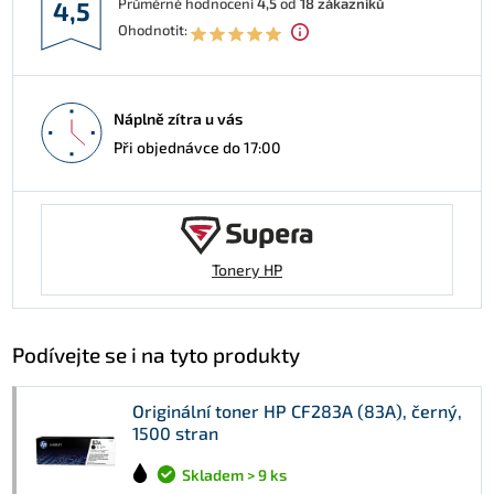
Průměrné hodnocení
4,5
od
18
zákazníků
4,5
Ohodnotit:
Náplně zítra u vás
Při objednávce do 17:00
Tonery HP
Podívejte se i na tyto produkty
Originální toner HP CF283A (83A), černý,
1500 stran
Skladem > 9 ks