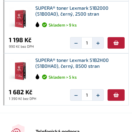
SUPERA® toner Lexmark 51B2000
(51B00A0), černý, 2500 stran
Skladem > 9 ks
1 198 Kč
−
+
990 Kč bez DPH
SUPERA® toner Lexmark 51B2H00
(51B0HA0), černý, 8500 stran
Skladem > 5 ks
1 682 Kč
−
+
1 390 Kč bez DPH
Telefonická podpora