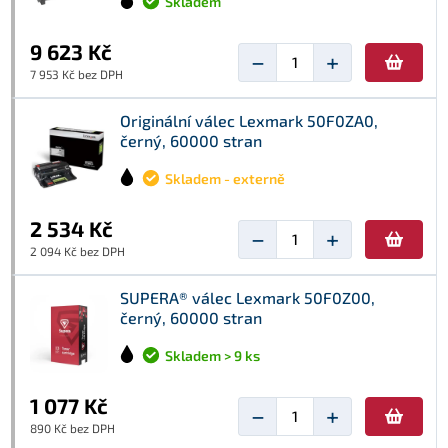
Skladem
9 623 Kč
−
+
7 953 Kč bez DPH
Originální válec Lexmark 50F0ZA0,
černý, 60000 stran
Skladem - externě
2 534 Kč
−
+
2 094 Kč bez DPH
SUPERA® válec Lexmark 50F0Z00,
černý, 60000 stran
Skladem > 9 ks
1 077 Kč
−
+
890 Kč bez DPH