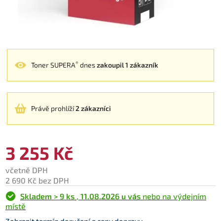
®
Toner SUPERA
dnes
zakoupil 1 zákazník
Právě prohlíží
2 zákazníci
3 255 Kč
včetně DPH
2 690 Kč bez DPH
Skladem > 9 ks
,
11.08.2026 u vás
nebo na výdejním
místě