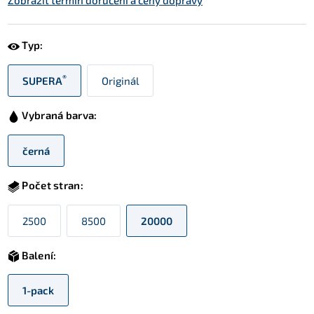
Zobrazit termín doručení a ceny dopravy
Typ:
®
SUPERA
Originál
Vybraná barva:
černá
Počet stran:
2500
8500
20000
Balení:
1-pack