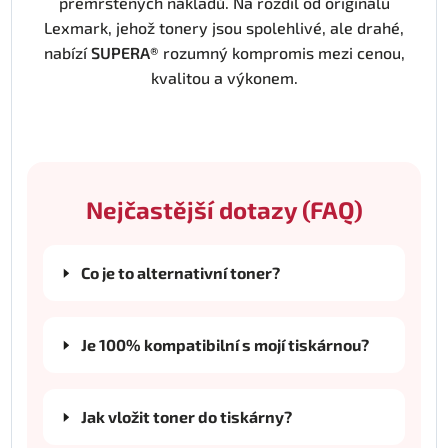
přemrštěných nákladů. Na rozdíl od originálu
Lexmark, jehož tonery jsou spolehlivé, ale drahé,
nabízí
SUPERA®
rozumný kompromis mezi cenou,
kvalitou a výkonem.
Nejčastější dotazy (FAQ)
Co je to alternativní toner?
Je 100% kompatibilní s mojí tiskárnou?
Jak vložit toner do tiskárny?