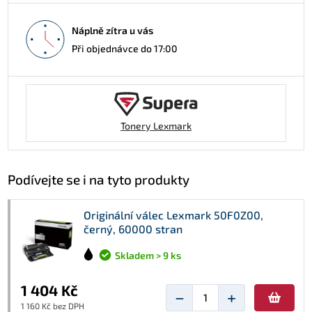
Náplně zítra u vás
Při objednávce do 17:00
Tonery Lexmark
Podívejte se i na tyto produkty
Originální válec Lexmark 50F0Z00,
černý, 60000 stran
Skladem > 9 ks
1 404 Kč
−
+
1 160 Kč bez DPH