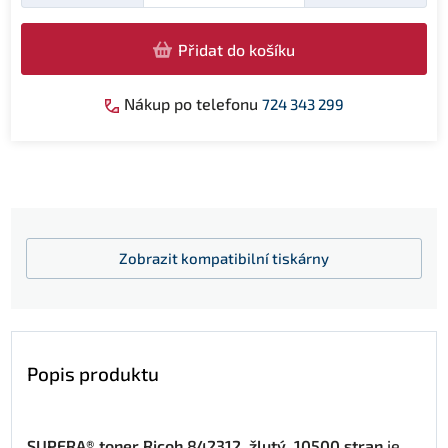
Přidat do košíku
Nákup po telefonu
724 343 299
Zobrazit
kompatibilní tiskárny
Popis produktu
SUPERA® toner Ricoh 842312, žlutý, 10500 stran
je