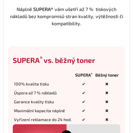
Náplně
SUPERA®
vám ušetří až 7 % tiskových
nákladů bez kompromisů stran kvality, výtěžnosti či
kompatibility.
®
SUPERA
vs. běžný toner
®
SUPERA
Běžný toner
100% kvalita tisku
✔
✖
Úspora až 7 % nákladů
✔
✖
Garance kvality tisku
✔
✖
Maximální kapacita náplně
✔
✖
Vyřízení reklamace do 24 hod.
✔
✖