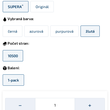
®
SUPERA
Originál
Vybraná barva:
černá
azurová
purpurová
žlutá
Počet stran:
10500
Balení:
1-pack
Množství
−
+