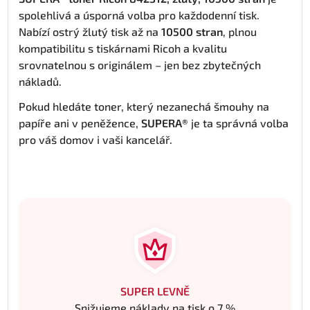
spolehlivá a úsporná volba pro každodenní tisk.
Nabízí ostrý žlutý tisk až na
10500 stran
, plnou
kompatibilitu s tiskárnami Ricoh a kvalitu
srovnatelnou s originálem – jen bez zbytečných
nákladů.
Pokud hledáte toner, který nezanechá šmouhy na
papíře ani v peněžence,
SUPERA®
je ta správná volba
pro váš domov i vaši kancelář.
SUPER LEVNĚ
Snižujeme náklady na tisk o 7 %